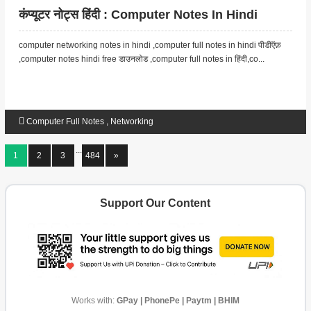
कंप्यूटर नोट्स हिंदी : Computer Notes In Hindi
computer networking notes in hindi ,computer full notes in hindi पीडीऍफ़
,computer notes hindi free डाउनलोड ,computer full notes in हिंदी,co...
Computer Full Notes
,
Networking
...
1
2
3
484
»
Support Our Content
Works with:
GPay | PhonePe | Paytm | BHIM