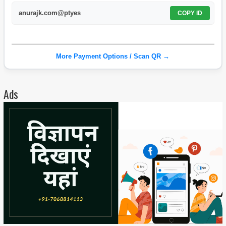
anurajk.com@ptyes
COPY ID
More Payment Options / Scan QR →
Ads