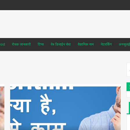
ost
रोचक जानकारी
टिप्स
वेब डिजाईन सेवा
वैज्ञानिक नाम
नेटवर्किंग
अनसुलझे 