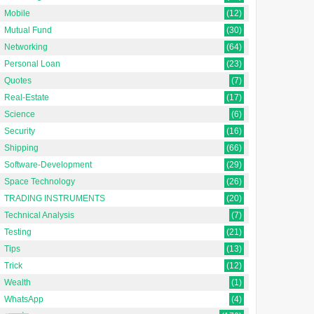
Mobile
(12)
Mutual Fund
(30)
Networking
(64)
Personal Loan
(23)
Quotes
(7)
Real-Estate
(17)
Science
(6)
Security
(16)
Shipping
(66)
Software-Development
(29)
Space Technology
(26)
TRADING INSTRUMENTS
(20)
Technical Analysis
(7)
Testing
(21)
Tips
(13)
Trick
(12)
Wealth
(1)
WhatsApp
(4)