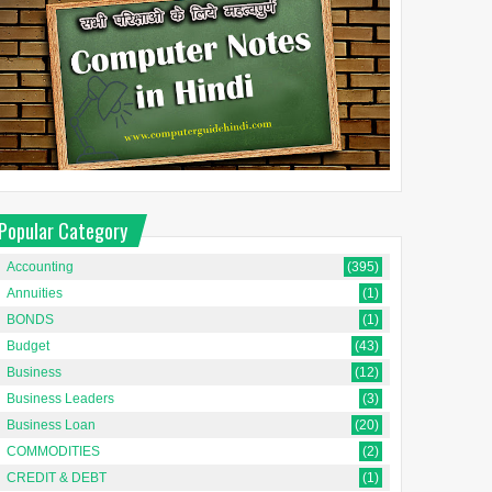
Popular Category
Accounting
(395)
Annuities
(1)
BONDS
(1)
Budget
(43)
Business
(12)
Business Leaders
(3)
Business Loan
(20)
COMMODITIES
(2)
CREDIT & DEBT
(1)