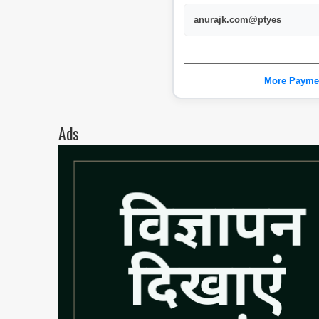
anurajk.com@ptyes
More Payme
Ads