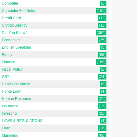
Computer
(1)
Computer Full Notes
(101)
Credit Card
(11)
Cryptocurrency
(11)
Did You Know?
(397)
Economics
(25)
English Speaking
(5)
Equity
(89)
Finance
(189)
Fiscal Policy
(1)
GST
(24)
Health Insurance
(9)
Home Loan
(4)
Human Resource
(21)
Insurance
(13)
Investing
(21)
LAWS & REGULATIONS
(4)
Loan
(18)
Marketing
(65)