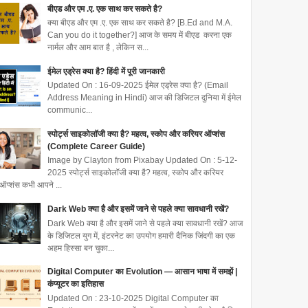
बीएड और एम .ए. एक साथ कर सकते है?
क्या बीएड और एम .ए. एक साथ कर सकते है? [B.Ed and M.A.
Can you do it together?] आज के समय में बीएड करना एक
नार्मल और आम बात है , लेकिन स...
ईमेल एड्रेस क्या है? हिंदी में पूरी जानकारी
Updated On : 16-09-2025 ईमेल एड्रेस क्या है? (Email
Address Meaning in Hindi) आज की डिजिटल दुनिया में ईमेल
communic...
स्पोर्ट्स साइकोलॉजी क्या है? महत्व, स्कोप और करियर ऑप्शंस
(Complete Career Guide)
Image by Clayton from Pixabay Updated On : 5-12-
2025 स्पोर्ट्स साइकोलॉजी क्या है? महत्व, स्कोप और करियर
ऑप्शंस कभी आपने ...
Dark Web क्या है और इसमें जाने से पहले क्या सावधानी रखें?
Dark Web क्या है और इसमें जाने से पहले क्या सावधानी रखें? आज
के डिजिटल युग में, इंटरनेट का उपयोग हमारी दैनिक जिंदगी का एक
अहम हिस्सा बन चुका...
Digital Computer का Evolution — आसान भाषा में समझें |
कंप्यूटर का इतिहास
Updated On : 23-10-2025 Digital Computer का