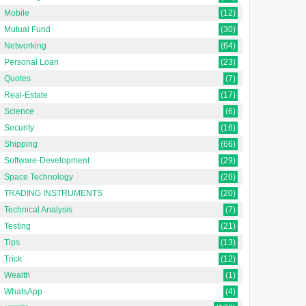
Mobile
(12)
Mutual Fund
(30)
Networking
(64)
Personal Loan
(23)
Quotes
(7)
Real-Estate
(17)
Science
(6)
Security
(16)
Shipping
(66)
Software-Development
(29)
Space Technology
(26)
TRADING INSTRUMENTS
(20)
Technical Analysis
(7)
Testing
(21)
Tips
(13)
Trick
(12)
Wealth
(1)
WhatsApp
(4)