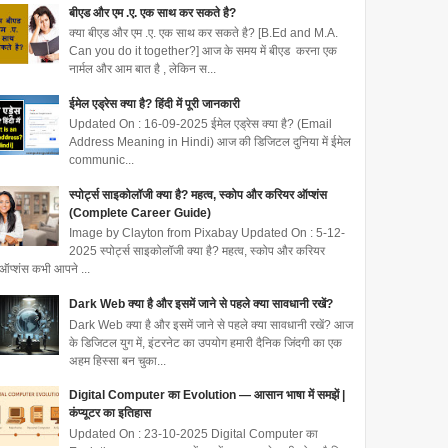
बीएड और एम .ए. एक साथ कर सकते है?
क्या बीएड और एम .ए. एक साथ कर सकते है? [B.Ed and M.A.
Can you do it together?] आज के समय में बीएड करना एक
नार्मल और आम बात है , लेकिन स...
ईमेल एड्रेस क्या है? हिंदी में पूरी जानकारी
Updated On : 16-09-2025 ईमेल एड्रेस क्या है? (Email
Address Meaning in Hindi) आज की डिजिटल दुनिया में ईमेल
communic...
स्पोर्ट्स साइकोलॉजी क्या है? महत्व, स्कोप और करियर ऑप्शंस
(Complete Career Guide)
Image by Clayton from Pixabay Updated On : 5-12-
2025 स्पोर्ट्स साइकोलॉजी क्या है? महत्व, स्कोप और करियर
ऑप्शंस कभी आपने ...
Dark Web क्या है और इसमें जाने से पहले क्या सावधानी रखें?
Dark Web क्या है और इसमें जाने से पहले क्या सावधानी रखें? आज
के डिजिटल युग में, इंटरनेट का उपयोग हमारी दैनिक जिंदगी का एक
अहम हिस्सा बन चुका...
Digital Computer का Evolution — आसान भाषा में समझें |
कंप्यूटर का इतिहास
Updated On : 23-10-2025 Digital Computer का