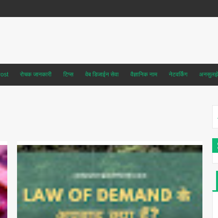
ost
रोचक जानकारी
टिप्स
वेब डिजाईन सेवा
वैज्ञानिक नाम
नेटवर्किंग
अनसुलझे 