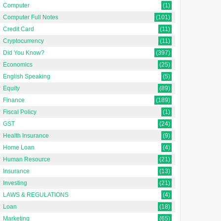
Computer
(1)
Computer Full Notes
(101)
Credit Card
(11)
Cryptocurrency
(11)
Did You Know?
(397)
Economics
(25)
English Speaking
(5)
Equity
(89)
Finance
(189)
Fiscal Policy
(1)
GST
(24)
Health Insurance
(9)
Home Loan
(4)
Human Resource
(21)
Insurance
(13)
Investing
(21)
LAWS & REGULATIONS
(4)
Loan
(18)
Marketing
(65)