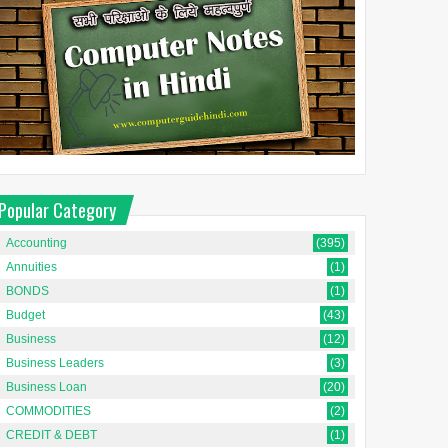
Popular Category
Accounting
(395)
Annuities
(1)
BONDS
(1)
Budget
(43)
Business
(12)
Business Leaders
(3)
Business Loan
(20)
COMMODITIES
(2)
CREDIT & DEBT
(1)