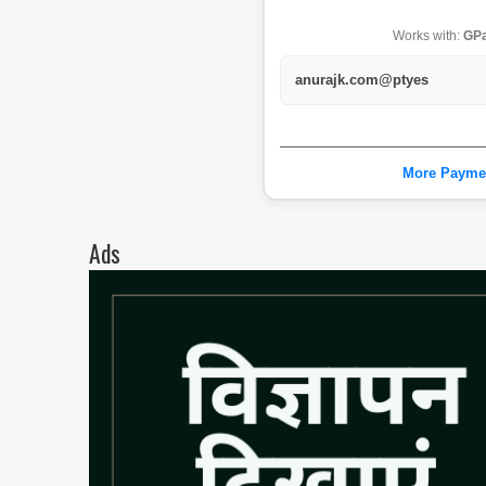
Works with:
GPa
anurajk.com@ptyes
More Payme
Ads