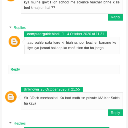
kya mujhe govt High school me science teacher bnne k lie
bed krna jruri hai ??
Reply
Replies
computerguidehindi
4 October 2020 at 11:31
aap pahle pata kare ki high school teacher banane ke
liye kya jaroori hai aap ka confusion dur ho jaega .
Reply
Unknown
25 October 2020 at 21:55
Sir BTech mechanical Ka bad math se private MA Kar Sakta
ha kaya
Reply
Replies