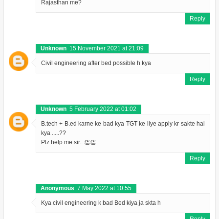
Rajasthan me?
Reply
Unknown
15 November 2021 at 21:09
Civil engineering after bed possible h kya
Reply
Unknown
5 February 2022 at 01:02
B.tech + B.ed karne ke bad kya TGT ke liye apply kr sakte hai
kya .....??
Plz help me sir.. 👏👏
Reply
Anonymous
7 May 2022 at 10:55
Kya civil engineering k bad Bed kiya ja skta h
Reply