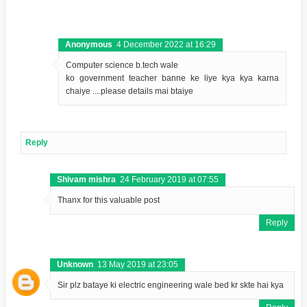
Anonymous
4 December 2022 at 16:29
Computer science b.tech wale
ko government teacher banne ke liye kya kya karna
chaiye ....please details mai btaiye
Reply
Shivam mishra
24 February 2019 at 07:55
Thanx for this valuable post
Reply
Unknown
13 May 2019 at 23:05
Sir plz bataye ki electric engineering wale bed kr skte hai kya