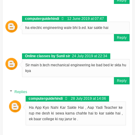
Reply
computerguidehindi
12 June 2019 at 07:47
ha electric engineering wale bhi b.ed. kar sakte hai
Reply
Online classes by Sunil sir
24 July 2019 at 22:34
Sir main b.tech mechanical engineering ke bad bed kr skta hu
kya
Reply
Replies
computerguidehindi
28 July 2019 at 14:06
Ha App Kyo Nahi Kar Sakte Hai , Aap Yadi Teacher ke
rup me desh ki sewa karna chahte hai to kar sakte hai ,
ek baar college ki ray jarur le .