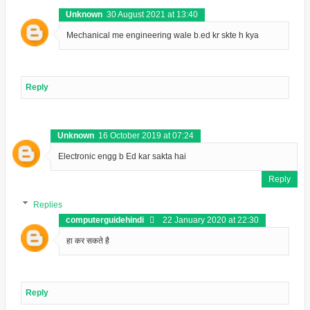
Unknown
30 August 2021 at 13:40
Mechanical me engineering wale b.ed kr skte h kya
Reply
Unknown
16 October 2019 at 07:24
Electronic engg b Ed kar sakta hai
Reply
Replies
computerguidehindi
22 January 2020 at 22:30
हा कर सकते है
Reply