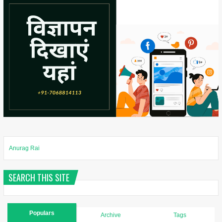
Anurag Rai
SEARCH THIS SITE
Populars
Archive
Tags