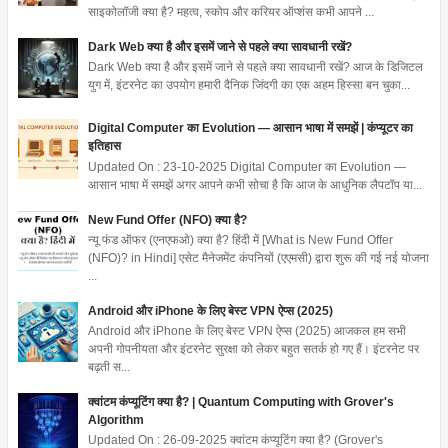
साइकोलॉजी क्या है? महत्व, स्कोप और करियर ऑप्शंस कभी आपने ...
Dark Web क्या है और इसमें जाने से पहले क्या सावधानी रखें?
Dark Web क्या है और इसमें जाने से पहले क्या सावधानी रखें? आज के डिजिटल
युग में, इंटरनेट का उपयोग हमारी दैनिक जिंदगी का एक अहम हिस्सा बन चुका...
Digital Computer का Evolution — आसान भाषा में समझें | कंप्यूटर का
इतिहास
Updated On : 23-10-2025 Digital Computer का Evolution —
आसान भाषा में समझें अगर आपने कभी सोचा है कि आज के आधुनिक लैपटॉप या...
New Fund Offer (NFO) क्या है?
न्यू फंड ऑफर (एनएफओ) क्या है? हिंदी में [What is New Fund Offer
(NFO)? in Hindi] एसेट मैनेजमेंट कंपनियों (एएमसी) द्वारा शुरू की गई नई योजना
...
Android और iPhone के लिए बेस्ट VPN ऐप्स (2025)
Android और iPhone के लिए बेस्ट VPN ऐप्स (2025) आजकल हम सभी
अपनी गोपनीयता और इंटरनेट सुरक्षा को लेकर बहुत सतर्क हो गए हैं। इंटरनेट पर
बढ़ती स...
क्वांटम कंप्यूटिंग क्या है? | Quantum Computing with Grover's
Algorithm
Updated On : 26-09-2025 क्वांटम कंप्यूटिंग क्या है? (Grover's