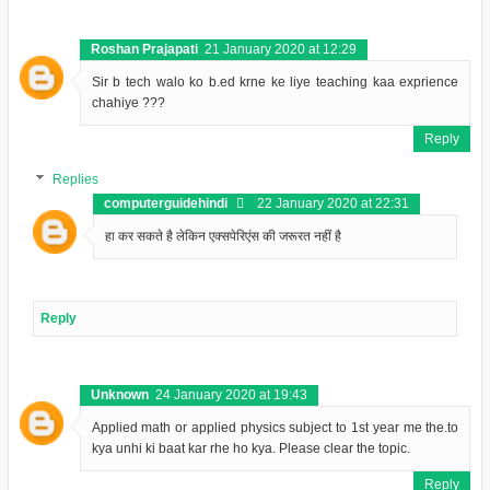
Roshan Prajapati
21 January 2020 at 12:29
Sir b tech walo ko b.ed krne ke liye teaching kaa exprience
chahiye ???
Reply
Replies
computerguidehindi
22 January 2020 at 22:31
हा कर सकते है लेकिन एक्सपेरिएंस की जरूरत नहीं है
Reply
Unknown
24 January 2020 at 19:43
Applied math or applied physics subject to 1st year me the.to
kya unhi ki baat kar rhe ho kya. Please clear the topic.
Reply