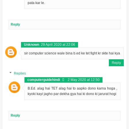
pata kar le.
Reply
Unknown
29 April 2020 at 22:06
sir computer science wale bina b.ed ke tet fight kr skte hai kya
Reply
Replies
computerguidehindi
2 May 2020 at 12:50
B.Ed. alag hai TET alag hai to aapko dono karna hoga ,
kyoki kayi jagho par dekha gya hai ki dono ki jarurat hogi
Reply