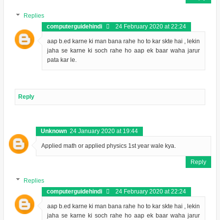
Replies
computerguidehindi
24 February 2020 at 22:24
aap b.ed karne ki man bana rahe ho to kar skte hai , lekin
jaha se karne ki soch rahe ho aap ek baar waha jarur
pata kar le.
Reply
Unknown
24 January 2020 at 19:44
Applied math or applied physics 1st year wale kya.
Reply
Replies
computerguidehindi
24 February 2020 at 22:24
aap b.ed karne ki man bana rahe ho to kar skte hai , lekin
jaha se karne ki soch rahe ho aap ek baar waha jarur