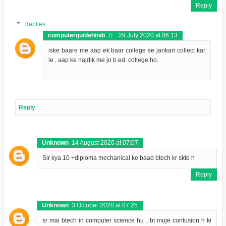
Reply
Replies
computerguidehindi
29 July 2020 at 06:13
iske baare me aap ek baar college se jankari collect kar
le , aap ke najdik me jo b.ed. college ho.
Reply
Unknown
14 August 2020 at 07:07
Sir kya 10 +diploma mechanical ke baad btech kr skte h
Reply
Unknown
3 October 2020 at 07:25
sr mai btech in computer science hu , bt muje confusion h ki