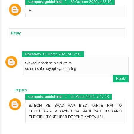
computerguidehindi
29 October 2020 at 23:16
Hu
Reply
Unknown
15 March 2021 at 17:01
Sir yadi b.tech se b.e.d kre to
scholarship aayegi kya nhi sir g
Reply
Replies
computerguidehindi
15 March 2021 at 17:23
B.TECH KE BAAD AAP B.ED KARTE HAI TO
SCHOLLARSHIP AAYEGI YA NAHI YAH TO AAPKI
ELEIGIBILITY KE UPAR DEPEND KARTA HAI .