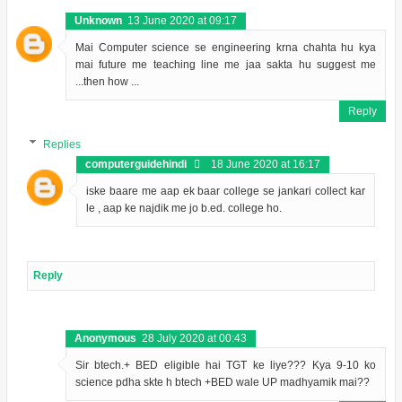
Unknown
13 June 2020 at 09:17
Mai Computer science se engineering krna chahta hu kya
mai future me teaching line me jaa sakta hu suggest me
...then how ...
Reply
Replies
computerguidehindi
18 June 2020 at 16:17
iske baare me aap ek baar college se jankari collect kar
le , aap ke najdik me jo b.ed. college ho.
Reply
Anonymous
28 July 2020 at 00:43
Sir btech.+ BED eligible hai TGT ke liye??? Kya 9-10 ko
science pdha skte h btech +BED wale UP madhyamik mai??