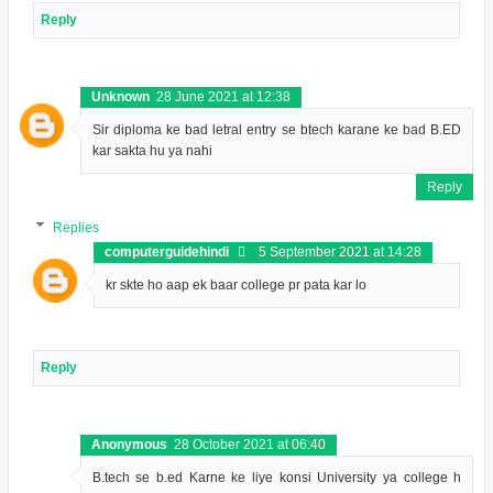
Reply
Unknown
28 June 2021 at 12:38
Sir diploma ke bad letral entry se btech karane ke bad B.ED
kar sakta hu ya nahi
Reply
Replies
computerguidehindi
5 September 2021 at 14:28
kr skte ho aap ek baar college pr pata kar lo
Reply
Anonymous
28 October 2021 at 06:40
B.tech se b.ed Karne ke liye konsi University ya college h