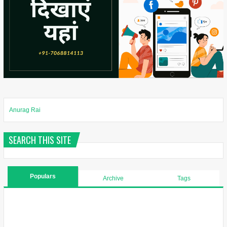
Anurag Rai
SEARCH THIS SITE
Populars
Archive
Tags