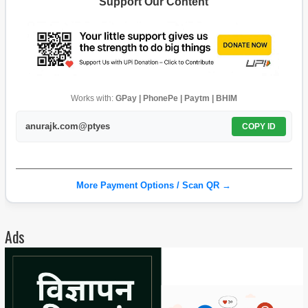
Support Our Content
Works with:
GPay | PhonePe | Paytm | BHIM
anurajk.com@ptyes
COPY ID
More Payment Options / Scan QR →
Ads