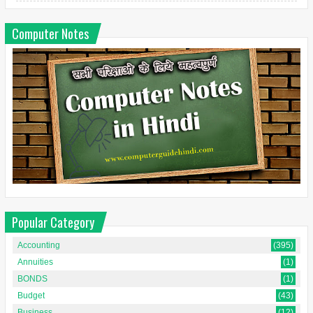
Computer Notes
Popular Category
Accounting
(395)
Annuities
(1)
BONDS
(1)
Budget
(43)
Business
(12)