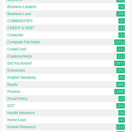
Business Leaders
(3)
Business Loan
(20)
COMMODITIES
(2)
CREDIT & DEBT
(1)
Computer
(1)
Computer Full Notes
(101)
Credit Card
(11)
Cryptocurrency
(11)
Did You Know?
(397)
Economics
(25)
English Speaking
(5)
Equity
(89)
Finance
(189)
Fiscal Policy
(1)
GST
(24)
Health Insurance
(9)
Home Loan
(4)
Human Resource
(21)