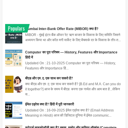
Populars
Mumbai Inter-Bank Offer Rate (MIBOR) क्या है?
MIBOR - मुंबई इंटर-बैंक ऑफर रेट ऋण बाजार के विकास के लिए समिति जिसने
अध्ययन किया था और कॉल मनी मार्केट के लिए बेंचमार्क दर के विकास के तौर-त...
Computer का पूरा परिचय — History, Features और Importance
हिंदी में
Updated On : 21-10-2025 Computer का पूरा परिचय — History,
Features और Importance हिं...
बीएड और एम .ए. एक साथ कर सकते है?
क्या बीएड और एम .ए. एक साथ कर सकते है? [B.Ed and M.A. Can you do
it together?] आज के समय में बीएड करना एक नार्मल और आम बात है , लेकिन
स...
ईमेल एड्रेस क्या है? हिंदी में पूरी जानकारी
Updated On : 16-09-2025 ईमेल एड्रेस क्या है? (Email Address
Meaning in Hindi) आज की डिजिटल दुनिया में ईमेल communic...
स्पोर्ट्स साइकोलॉजी क्या है? महत्व, स्कोप और करियर ऑप्शंस (Complete