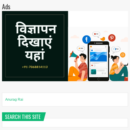
Ads
Anurag Rai
SEARCH THIS SITE