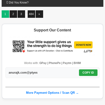
Did You Know?
...
1
2
3
484
»
Support Our Content
Works with:
GPay | PhonePe | Paytm | BHIM
anurajk.com@ptyes
COPY ID
More Payment Options / Scan QR →