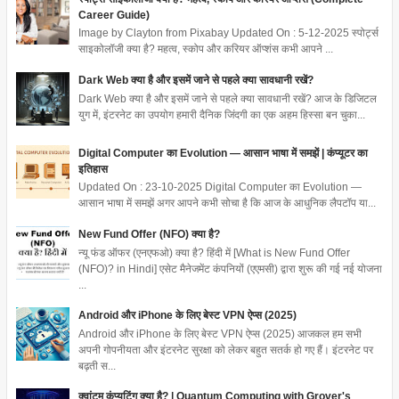
Career Guide)
Image by Clayton from Pixabay Updated On : 5-12-2025 स्पोर्ट्स
साइकोलॉजी क्या है? महत्व, स्कोप और करियर ऑप्शंस कभी आपने ...
Dark Web क्या है और इसमें जाने से पहले क्या सावधानी रखें?
Dark Web क्या है और इसमें जाने से पहले क्या सावधानी रखें? आज के डिजिटल
युग में, इंटरनेट का उपयोग हमारी दैनिक जिंदगी का एक अहम हिस्सा बन चुका...
Digital Computer का Evolution — आसान भाषा में समझें | कंप्यूटर का
इतिहास
Updated On : 23-10-2025 Digital Computer का Evolution —
आसान भाषा में समझें अगर आपने कभी सोचा है कि आज के आधुनिक लैपटॉप या...
New Fund Offer (NFO) क्या है?
न्यू फंड ऑफर (एनएफओ) क्या है? हिंदी में [What is New Fund Offer
(NFO)? in Hindi] एसेट मैनेजमेंट कंपनियों (एएमसी) द्वारा शुरू की गई नई योजना
...
Android और iPhone के लिए बेस्ट VPN ऐप्स (2025)
Android और iPhone के लिए बेस्ट VPN ऐप्स (2025) आजकल हम सभी
अपनी गोपनीयता और इंटरनेट सुरक्षा को लेकर बहुत सतर्क हो गए हैं। इंटरनेट पर
बढ़ती स...
क्वांटम कंप्यूटिंग क्या है? | Quantum Computing with Grover's