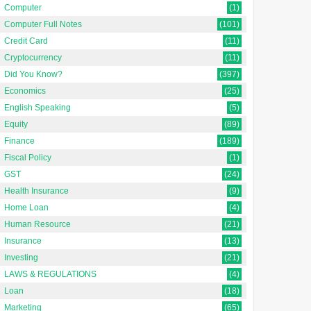
Computer
(1)
Computer Full Notes
(101)
Credit Card
(11)
Cryptocurrency
(11)
Did You Know?
(397)
Economics
(25)
English Speaking
(5)
Equity
(89)
Finance
(189)
Fiscal Policy
(1)
GST
(24)
Health Insurance
(9)
Home Loan
(4)
Human Resource
(21)
Insurance
(13)
Investing
(21)
LAWS & REGULATIONS
(4)
Loan
(18)
Marketing
(65)