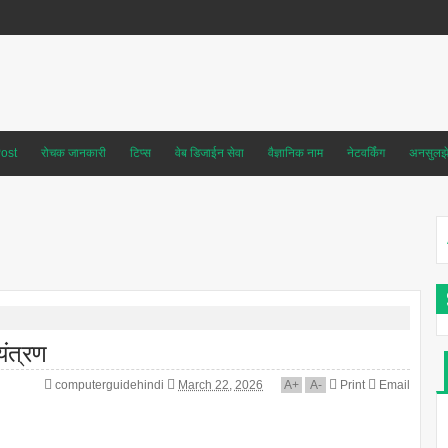
ost
रोचक जानकारी
टिप्स
वेब डिजाईन सेवा
वैज्ञानिक नाम
नेटवर्किंग
अनसुलझे 
यंत्रण
computerguidehindi
March 22, 2026
A
+
A
-
Print
Email