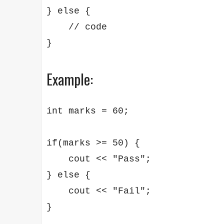
} else {

    // code

Example:
int marks = 60;

if(marks >= 50) {

    cout << "Pass";

} else {

    cout << "Fail";
