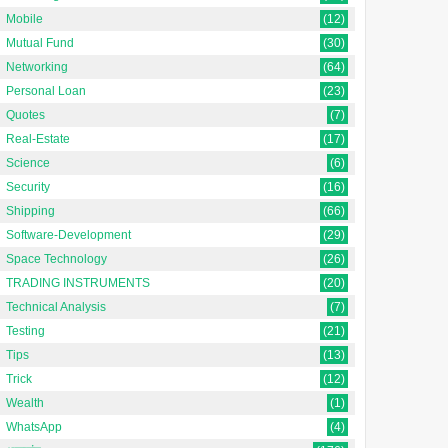
Mobile
(12)
Mutual Fund
(30)
Networking
(64)
Personal Loan
(23)
Quotes
(7)
Real-Estate
(17)
Science
(6)
Security
(16)
Shipping
(66)
Software-Development
(29)
Space Technology
(26)
TRADING INSTRUMENTS
(20)
Technical Analysis
(7)
Testing
(21)
Tips
(13)
Trick
(12)
Wealth
(1)
WhatsApp
(4)