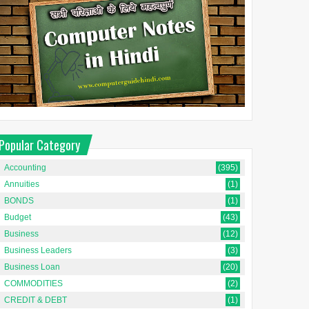
Popular Category
Accounting
(395)
Annuities
(1)
BONDS
(1)
Budget
(43)
Business
(12)
Business Leaders
(3)
Business Loan
(20)
COMMODITIES
(2)
CREDIT & DEBT
(1)