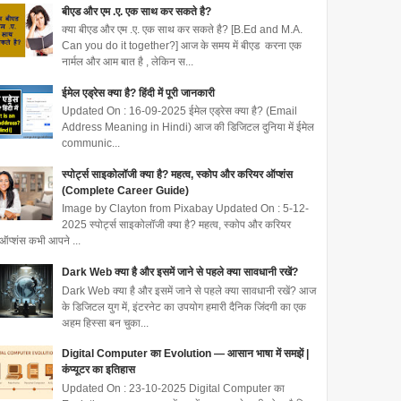
बीएड और एम .ए. एक साथ कर सकते है?
क्या बीएड और एम .ए. एक साथ कर सकते है? [B.Ed and M.A.
Can you do it together?] आज के समय में बीएड करना एक
नार्मल और आम बात है , लेकिन स...
ईमेल एड्रेस क्या है? हिंदी में पूरी जानकारी
Updated On : 16-09-2025 ईमेल एड्रेस क्या है? (Email
Address Meaning in Hindi) आज की डिजिटल दुनिया में ईमेल
communic...
स्पोर्ट्स साइकोलॉजी क्या है? महत्व, स्कोप और करियर ऑप्शंस
(Complete Career Guide)
Image by Clayton from Pixabay Updated On : 5-12-
2025 स्पोर्ट्स साइकोलॉजी क्या है? महत्व, स्कोप और करियर
ऑप्शंस कभी आपने ...
Dark Web क्या है और इसमें जाने से पहले क्या सावधानी रखें?
Dark Web क्या है और इसमें जाने से पहले क्या सावधानी रखें? आज
के डिजिटल युग में, इंटरनेट का उपयोग हमारी दैनिक जिंदगी का एक
अहम हिस्सा बन चुका...
Digital Computer का Evolution — आसान भाषा में समझें |
कंप्यूटर का इतिहास
Updated On : 23-10-2025 Digital Computer का