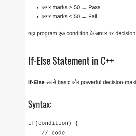
अगर marks > 50 → Pass
अगर marks < 50 → Fail
यहां program एक condition के आधार पर decision
If-Else Statement in C++
If-Else
सबसे basic और powerful decision-makin
Syntax:
if(condition) {

    // code
