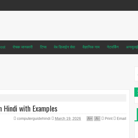
ost
रोचक जानकारी
टिप्स
वेब डिजाईन सेवा
वैज्ञानिक नाम
नेटवर्किंग
अनसुलझे 
in Hindi with Examples
computerguidehindi
March 19, 2026
A
+
A
-
Print
Email