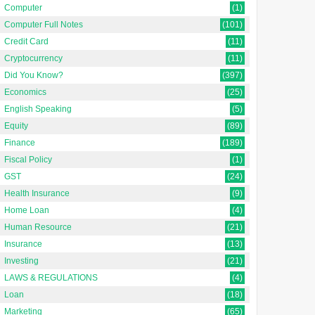
Computer
(1)
Computer Full Notes
(101)
Credit Card
(11)
Cryptocurrency
(11)
Did You Know?
(397)
Economics
(25)
English Speaking
(5)
Equity
(89)
Finance
(189)
Fiscal Policy
(1)
GST
(24)
Health Insurance
(9)
Home Loan
(4)
Human Resource
(21)
Insurance
(13)
Investing
(21)
LAWS & REGULATIONS
(4)
Loan
(18)
Marketing
(65)