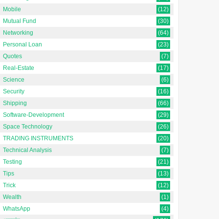
Mobile
(12)
Mutual Fund
(30)
Networking
(64)
Personal Loan
(23)
Quotes
(7)
Real-Estate
(17)
Science
(6)
Security
(16)
Shipping
(66)
Software-Development
(29)
Space Technology
(26)
TRADING INSTRUMENTS
(20)
Technical Analysis
(7)
Testing
(21)
Tips
(13)
Trick
(12)
Wealth
(1)
WhatsApp
(4)