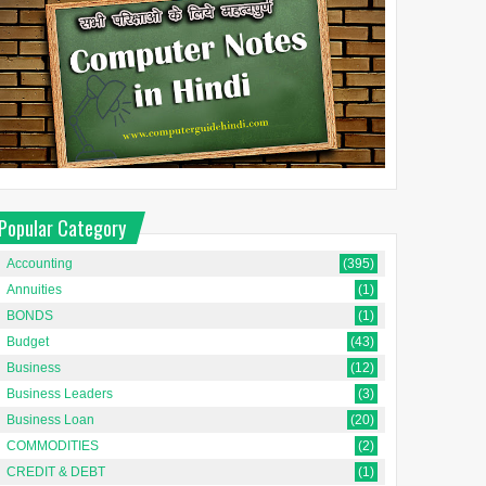
Popular Category
Accounting
(395)
Annuities
(1)
BONDS
(1)
Budget
(43)
Business
(12)
Business Leaders
(3)
Business Loan
(20)
COMMODITIES
(2)
CREDIT & DEBT
(1)