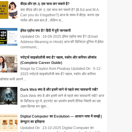
बीएड और एम .ए. एक साथ कर सकते है?
क्या बीएड और एम .ए. एक साथ कर सकते है? [B.Ed and M.A.
Can you do it together?] आज के समय में बीएड करना एक
नार्मल और आम बात है , लेकिन स...
ईमेल एड्रेस क्या है? हिंदी में पूरी जानकारी
Updated On : 16-09-2025 ईमेल एड्रेस क्या है? (Email
Address Meaning in Hindi) आज की डिजिटल दुनिया में ईमेल
communic...
स्पोर्ट्स साइकोलॉजी क्या है? महत्व, स्कोप और करियर ऑप्शंस
(Complete Career Guide)
Image by Clayton from Pixabay Updated On : 5-12-
2025 स्पोर्ट्स साइकोलॉजी क्या है? महत्व, स्कोप और करियर
ऑप्शंस कभी आपने ...
Dark Web क्या है और इसमें जाने से पहले क्या सावधानी रखें?
Dark Web क्या है और इसमें जाने से पहले क्या सावधानी रखें? आज
के डिजिटल युग में, इंटरनेट का उपयोग हमारी दैनिक जिंदगी का एक
अहम हिस्सा बन चुका...
Digital Computer का Evolution — आसान भाषा में समझें |
कंप्यूटर का इतिहास
Updated On : 23-10-2025 Digital Computer का