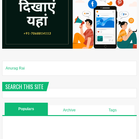
Anurag Rai
SEARCH THIS SITE
Populars
Archive
Tags