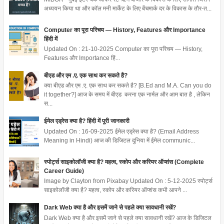
अध्ययन किया था और कॉल मनी मार्केट के लिए बेंचमार्क दर के विकास के तौर-त...
Computer का पूरा परिचय — History, Features और Importance
हिंदी में
Updated On : 21-10-2025 Computer का पूरा परिचय — History,
Features और Importance हिं...
बीएड और एम .ए. एक साथ कर सकते है?
क्या बीएड और एम .ए. एक साथ कर सकते है? [B.Ed and M.A. Can you do
it together?] आज के समय में बीएड करना एक नार्मल और आम बात है , लेकिन
स...
ईमेल एड्रेस क्या है? हिंदी में पूरी जानकारी
Updated On : 16-09-2025 ईमेल एड्रेस क्या है? (Email Address
Meaning in Hindi) आज की डिजिटल दुनिया में ईमेल communic...
स्पोर्ट्स साइकोलॉजी क्या है? महत्व, स्कोप और करियर ऑप्शंस (Complete
Career Guide)
Image by Clayton from Pixabay Updated On : 5-12-2025 स्पोर्ट्स
साइकोलॉजी क्या है? महत्व, स्कोप और करियर ऑप्शंस कभी आपने ...
Dark Web क्या है और इसमें जाने से पहले क्या सावधानी रखें?
Dark Web क्या है और इसमें जाने से पहले क्या सावधानी रखें? आज के डिजिटल