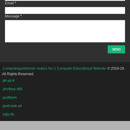
Email
*
Message
*
Computerguidehindi -India's No-1 Computer Educational Website
© 2016-26.
All Rights Reserved.
|मेरे बारे में
|गोपनीयता नीति
|अस्वीकरण
|हमसे संपर्क करे
साईट मैप