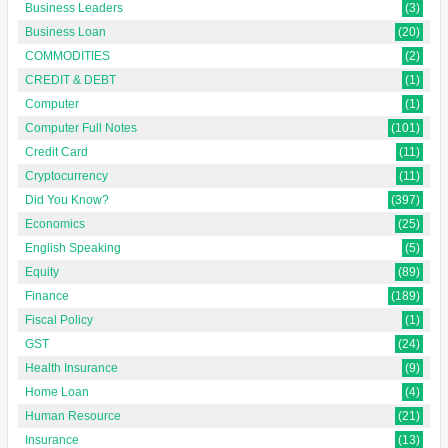
Business Leaders
(3)
Business Loan
(20)
COMMODITIES
(2)
CREDIT & DEBT
(1)
Computer
(1)
Computer Full Notes
(101)
Credit Card
(11)
Cryptocurrency
(11)
Did You Know?
(397)
Economics
(25)
English Speaking
(5)
Equity
(89)
Finance
(189)
Fiscal Policy
(1)
GST
(24)
Health Insurance
(9)
Home Loan
(4)
Human Resource
(21)
Insurance
(13)