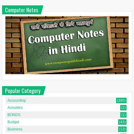
Computer Notes
Popular Category
Accounting
(395)
Annuities
(1)
BONDS
(1)
Budget
(43)
Business
(12)