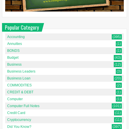
Popular Category
Accounting
(395)
Annuities
(1)
BONDS
(1)
Budget
(43)
Business
(12)
Business Leaders
(3)
Business Loan
(20)
COMMODITIES
(2)
CREDIT & DEBT
(1)
Computer
(1)
Computer Full Notes
(101)
Credit Card
(11)
Cryptocurrency
(11)
Did You Know?
(397)