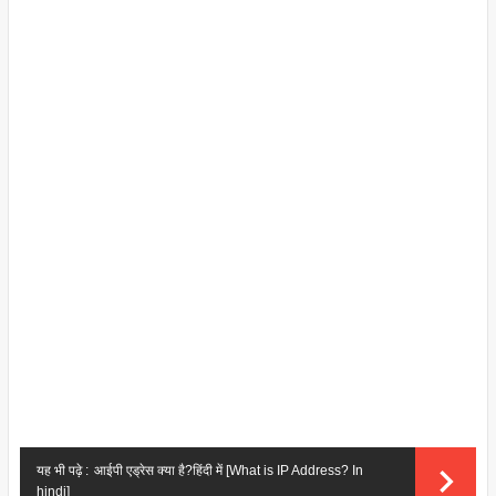
यह भी पढ़े :
आईपी ​​एड्रेस क्या है?हिंदी में [What is IP Address? In
hindi]