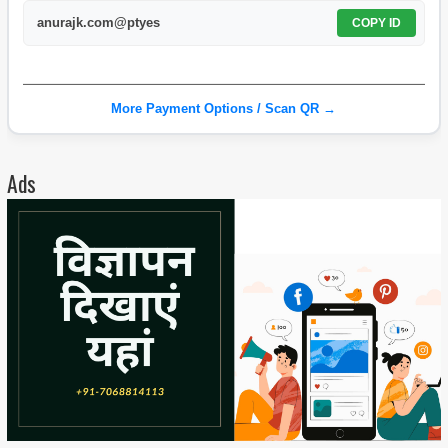
anurajk.com@ptyes
COPY ID
More Payment Options / Scan QR →
Ads