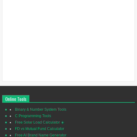
Online Tools
Binary & Number System Tools
C Programming Tools
Free Solar Load Calculator ☀️
FD vs Mutual Fund Calculator
Free AI Brand Name Generator