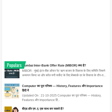
Populars
Mumbai Inter-Bank Offer Rate (MIBOR) क्या है?
MIBOR - मुंबई इंटर-बैंक ऑफर रेट ऋण बाजार के विकास के लिए समिति जिसने
अध्ययन किया था और कॉल मनी मार्केट के लिए बेंचमार्क दर के विकास के तौर-त...
Computer का पूरा परिचय — History, Features और Importance
हिंदी में
Updated On : 21-10-2025 Computer का पूरा परिचय — History,
Features और Importance हिं...
बीएड और एम .ए. एक साथ कर सकते है?