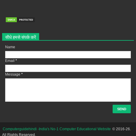
सीधे हमसे संपर्क करें
Name
Email
*
Message
*
Computerguidehindi -India's No-1 Computer Educational Website
© 2016-26.
All Rights Reserved.