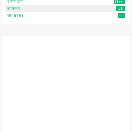
सामान्य ज्ञान
(177)
सॉफ्टवेयर
(21)
हिंदी समाचार
(2)