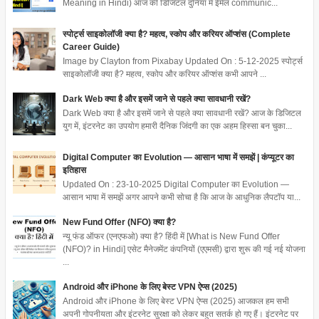
Meaning in Hindi) आज की डिजिटल दुनिया में ईमेल communic...
स्पोर्ट्स साइकोलॉजी क्या है? महत्व, स्कोप और करियर ऑप्शंस (Complete
Career Guide)
Image by Clayton from Pixabay Updated On : 5-12-2025 स्पोर्ट्स
साइकोलॉजी क्या है? महत्व, स्कोप और करियर ऑप्शंस कभी आपने ...
Dark Web क्या है और इसमें जाने से पहले क्या सावधानी रखें?
Dark Web क्या है और इसमें जाने से पहले क्या सावधानी रखें? आज के डिजिटल
युग में, इंटरनेट का उपयोग हमारी दैनिक जिंदगी का एक अहम हिस्सा बन चुका...
Digital Computer का Evolution — आसान भाषा में समझें | कंप्यूटर का
इतिहास
Updated On : 23-10-2025 Digital Computer का Evolution —
आसान भाषा में समझें अगर आपने कभी सोचा है कि आज के आधुनिक लैपटॉप या...
New Fund Offer (NFO) क्या है?
न्यू फंड ऑफर (एनएफओ) क्या है? हिंदी में [What is New Fund Offer
(NFO)? in Hindi] एसेट मैनेजमेंट कंपनियों (एएमसी) द्वारा शुरू की गई नई योजना
...
Android और iPhone के लिए बेस्ट VPN ऐप्स (2025)
Android और iPhone के लिए बेस्ट VPN ऐप्स (2025) आजकल हम सभी
अपनी गोपनीयता और इंटरनेट सुरक्षा को लेकर बहुत सतर्क हो गए हैं। इंटरनेट पर