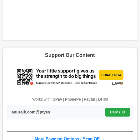
Support Our Content
Works with:
GPay | PhonePe | Paytm | BHIM
anurajk.com@ptyes
COPY ID
More Payment Options / Scan QR →