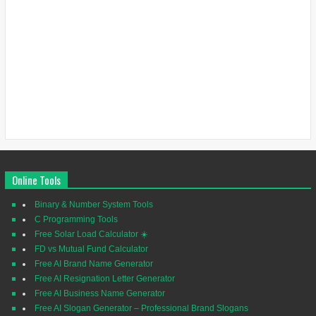
Online Tools
Binary & Number System Tools
C Programming Tools
Free Solar Load Calculator ☀️
FD vs Mutual Fund Calculator
Free AI Brand Name Generator
Free AI Resignation Letter Generator
Free AI Business Name Generator
Free AI Slogan Generator – Professional Brand Slogans