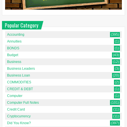
Popular Category
Accounting
(395)
Annuities
(1)
BONDS
(1)
Budget
(43)
Business
(12)
Business Leaders
(3)
Business Loan
(20)
COMMODITIES
(2)
CREDIT & DEBT
(1)
Computer
(1)
Computer Full Notes
(101)
Credit Card
(11)
Cryptocurrency
(11)
Did You Know?
(397)