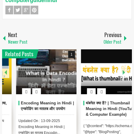
computerguidehindi
Next
Previous
Newer Post
Older Post
Related Posts
1
6
Encoding Meaning in Hindi |
थंबनेल क्या है? | Thumbnail
एन्कोडिंग का मतलब और उपयोग
Meaning in Hindi (YouTube
& Computer Example)
Updated On : 13-09-2025
{ "@context": "https://schema.org",
Encoding Meaning in Hindi |
"@type": "BlogPosting",
एन्कोडिंग का मतलब Encodin...