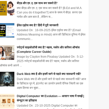
बीएड और एम .ए. एक साथ कर सकते है?
क्या बीएड और एम .ए. एक साथ कर सकते है? [B.Ed and M.A.
Can you do it together?] आज के समय में बीएड करना एक
नार्मल और आम बात है , लेकिन स...
ईमेल एड्रेस क्या है? हिंदी में पूरी जानकारी
Updated On : 16-09-2025 ईमेल एड्रेस क्या है? (Email
Address Meaning in Hindi) आज की डिजिटल दुनिया में ईमेल
communic...
स्पोर्ट्स साइकोलॉजी क्या है? महत्व, स्कोप और करियर ऑप्शंस
(Complete Career Guide)
Image by Clayton from Pixabay Updated On : 5-12-
2025 स्पोर्ट्स साइकोलॉजी क्या है? महत्व, स्कोप और करियर
ऑप्शंस कभी आपने ...
Dark Web क्या है और इसमें जाने से पहले क्या सावधानी रखें?
Dark Web क्या है और इसमें जाने से पहले क्या सावधानी रखें? आज
के डिजिटल युग में, इंटरनेट का उपयोग हमारी दैनिक जिंदगी का एक
अहम हिस्सा बन चुका...
Digital Computer का Evolution — आसान भाषा में समझें |
कंप्यूटर का इतिहास
Updated On : 23-10-2025 Digital Computer का