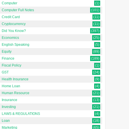
Computer
(1)
Computer Full Notes
(101)
Credit Card
(11)
Cryptocurrency
(11)
Did You Know?
(397)
Economics
(25)
English Speaking
(5)
Equity
(89)
Finance
(189)
Fiscal Policy
(1)
GST
(24)
Health Insurance
(9)
Home Loan
(4)
Human Resource
(21)
Insurance
(13)
Investing
(21)
LAWS & REGULATIONS
(4)
Loan
(18)
Marketing
(65)