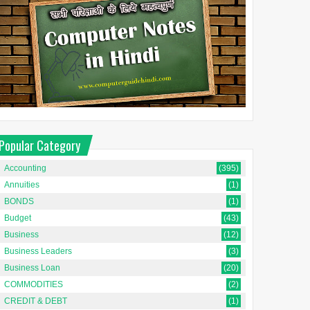
Popular Category
Accounting
(395)
Annuities
(1)
BONDS
(1)
Budget
(43)
Business
(12)
Business Leaders
(3)
Business Loan
(20)
COMMODITIES
(2)
CREDIT & DEBT
(1)