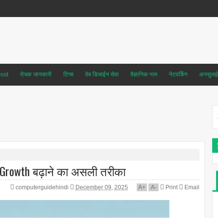
ost
रोचक जानकारी
टिप्स
वेब डिजाईन सेवा
वैज्ञानिक नाम
नेटवर्किंग
अनसुलझे 
 Growth बढ़ाने का असली तरीका
computerguidehindi
December 09, 2025
A
+
A
-
Print
Email