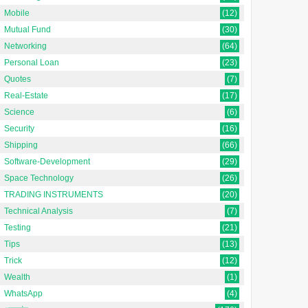
Mobile
(12)
Mutual Fund
(30)
Networking
(64)
Personal Loan
(23)
Quotes
(7)
Real-Estate
(17)
Science
(6)
Security
(16)
Shipping
(66)
Software-Development
(29)
Space Technology
(26)
TRADING INSTRUMENTS
(20)
Technical Analysis
(7)
Testing
(21)
Tips
(13)
Trick
(12)
Wealth
(1)
WhatsApp
(4)