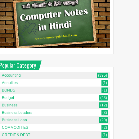
Popular Category
Accounting
(395)
Annuities
(1)
BONDS
(1)
Budget
(43)
Business
(12)
Business Leaders
(3)
Business Loan
(20)
COMMODITIES
(2)
CREDIT & DEBT
(1)