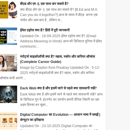
बीएड और एम .ए. एक साथ कर सकते है?
क्या बीएड और एम .ए. एक साथ कर सकते है? [B.Ed and M.A.
Can you do it together?] आज के समय में बीएड करना एक
नार्मल और आम बात है , लेकिन स...
ईमेल एड्रेस क्या है? हिंदी में पूरी जानकारी
Updated On : 16-09-2025 ईमेल एड्रेस क्या है? (Email
Address Meaning in Hindi) आज की डिजिटल दुनिया में ईमेल
communic...
स्पोर्ट्स साइकोलॉजी क्या है? महत्व, स्कोप और करियर ऑप्शंस
(Complete Career Guide)
Image by Clayton from Pixabay Updated On : 5-12-
2025 स्पोर्ट्स साइकोलॉजी क्या है? महत्व, स्कोप और करियर
ऑप्शंस कभी आपने ...
Dark Web क्या है और इसमें जाने से पहले क्या सावधानी रखें?
Dark Web क्या है और इसमें जाने से पहले क्या सावधानी रखें? आज
के डिजिटल युग में, इंटरनेट का उपयोग हमारी दैनिक जिंदगी का एक
अहम हिस्सा बन चुका...
Digital Computer का Evolution — आसान भाषा में समझें |
कंप्यूटर का इतिहास
Updated On : 23-10-2025 Digital Computer का