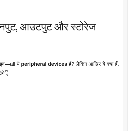
 इनपुट, आउटपुट और स्टोरेज
राइव—all ये
peripheral devices
हैं? लेकिन आखिर ये क्या हैं,
ंगे👇