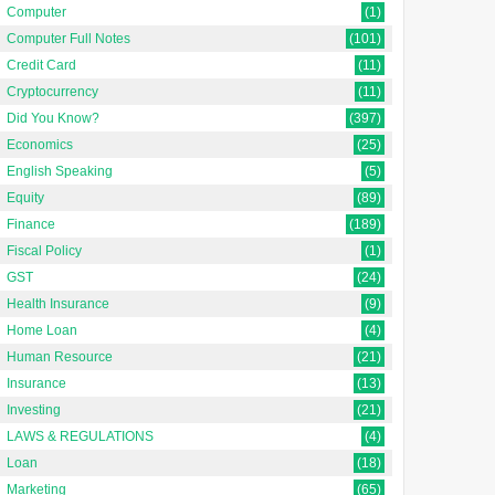
Computer
(1)
Computer Full Notes
(101)
Credit Card
(11)
Cryptocurrency
(11)
Did You Know?
(397)
Economics
(25)
English Speaking
(5)
Equity
(89)
Finance
(189)
Fiscal Policy
(1)
GST
(24)
Health Insurance
(9)
Home Loan
(4)
Human Resource
(21)
Insurance
(13)
Investing
(21)
LAWS & REGULATIONS
(4)
Loan
(18)
Marketing
(65)