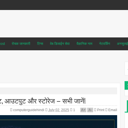
ost
रोचक जानकारी
टिप्स
वेब डिजाईन सेवा
वैज्ञानिक नाम
नेटवर्किंग
अनसुलझे 
नपुट, आउटपुट और स्टोरेज – सभी जानें!
computerguidehindi
July 02, 2025
1
A
+
A
-
Print
Email