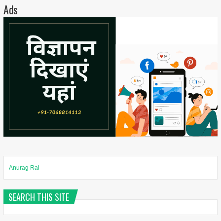
Ads
Anurag Rai
SEARCH THIS SITE