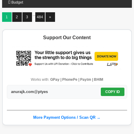
Budget
...
1
2
3
484
»
Support Our Content
Works with:
GPay | PhonePe | Paytm | BHIM
anurajk.com@ptyes
COPY ID
More Payment Options / Scan QR →