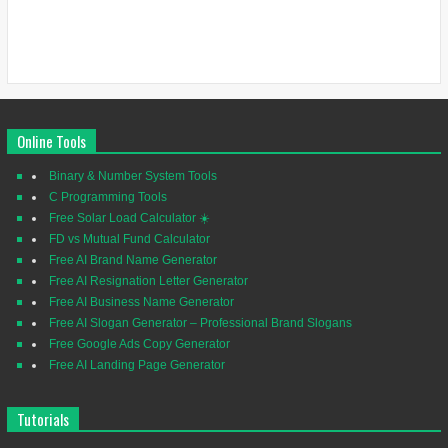
Online Tools
Binary & Number System Tools
C Programming Tools
Free Solar Load Calculator ☀️
FD vs Mutual Fund Calculator
Free AI Brand Name Generator
Free AI Resignation Letter Generator
Free AI Business Name Generator
Free AI Slogan Generator – Professional Brand Slogans
Free Google Ads Copy Generator
Free AI Landing Page Generator
Tutorials