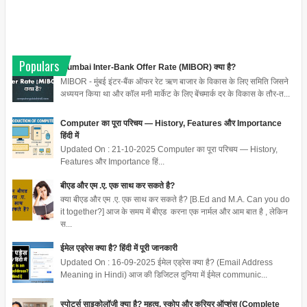
Populars
Mumbai Inter-Bank Offer Rate (MIBOR) क्या है?
MIBOR - मुंबई इंटर-बैंक ऑफर रेट ऋण बाजार के विकास के लिए समिति जिसने
अध्ययन किया था और कॉल मनी मार्केट के लिए बेंचमार्क दर के विकास के तौर-त...
Computer का पूरा परिचय — History, Features और Importance
हिंदी में
Updated On : 21-10-2025 Computer का पूरा परिचय — History,
Features और Importance हिं...
बीएड और एम .ए. एक साथ कर सकते है?
क्या बीएड और एम .ए. एक साथ कर सकते है? [B.Ed and M.A. Can you do
it together?] आज के समय में बीएड करना एक नार्मल और आम बात है , लेकिन
स...
ईमेल एड्रेस क्या है? हिंदी में पूरी जानकारी
Updated On : 16-09-2025 ईमेल एड्रेस क्या है? (Email Address
Meaning in Hindi) आज की डिजिटल दुनिया में ईमेल communic...
स्पोर्ट्स साइकोलॉजी क्या है? महत्व, स्कोप और करियर ऑप्शंस (Complete