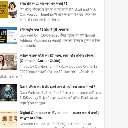
बीएड और एम .ए. एक साथ कर सकते है?
क्या बीएड और एम .ए. एक साथ कर सकते है? [B.Ed and M.A.
Can you do it together?] आज के समय में बीएड करना एक
नार्मल और आम बात है , लेकिन स...
ईमेल एड्रेस क्या है? हिंदी में पूरी जानकारी
Updated On : 16-09-2025 ईमेल एड्रेस क्या है? (Email
Address Meaning in Hindi) आज की डिजिटल दुनिया में ईमेल
communic...
स्पोर्ट्स साइकोलॉजी क्या है? महत्व, स्कोप और करियर ऑप्शंस
(Complete Career Guide)
Image by Clayton from Pixabay Updated On : 5-12-
2025 स्पोर्ट्स साइकोलॉजी क्या है? महत्व, स्कोप और करियर
ऑप्शंस कभी आपने ...
Dark Web क्या है और इसमें जाने से पहले क्या सावधानी रखें?
Dark Web क्या है और इसमें जाने से पहले क्या सावधानी रखें? आज
के डिजिटल युग में, इंटरनेट का उपयोग हमारी दैनिक जिंदगी का एक
अहम हिस्सा बन चुका...
Digital Computer का Evolution — आसान भाषा में समझें |
कंप्यूटर का इतिहास
Updated On : 23-10-2025 Digital Computer का