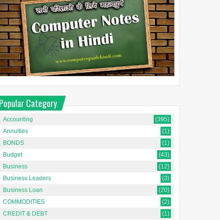
Popular Category
Accounting
(395)
Annuities
(1)
BONDS
(1)
Budget
(43)
Business
(12)
Business Leaders
(3)
Business Loan
(20)
COMMODITIES
(2)
CREDIT & DEBT
(1)