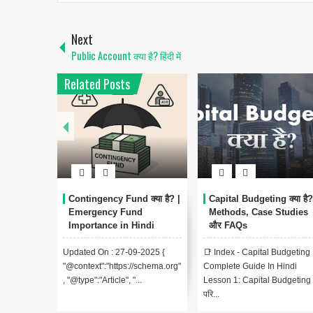
Next
Public Account क्या है? हिंदी में
Related Posts
Contingency Fund क्या है? |
Capital Budgeting क्या है?
Emergency Fund
Methods, Case Studies
Importance in Hindi
और FAQs
Updated On : 27-09-2025 {
📑 Index - Capital Budgeting
"@context":"https://schema.org"
Complete Guide In Hindi
, "@type":"Article", "...
Lesson 1: Capital Budgeting
परि...