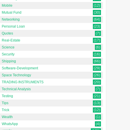
Mobile
(12)
Mutual Fund
(30)
Networking
(64)
Personal Loan
(23)
Quotes
(7)
Real-Estate
(17)
Science
(6)
Security
(16)
Shipping
(66)
Software-Development
(29)
Space Technology
(26)
TRADING INSTRUMENTS
(20)
Technical Analysis
(7)
Testing
(21)
Tips
(13)
Trick
(12)
Wealth
(1)
WhatsApp
(4)