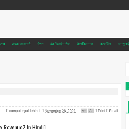
ost
रोचक जानकारी
टिप्स
वेब डिजाईन सेवा
वैज्ञानिक नाम
नेटवर्किंग
अनसुलझे 
computerguidehindi
November 28, 2021
A
+
A
-
Print
Email
Tax Revenue? In Hindi]