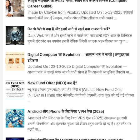
स्पोर्ट्स साइकोलॉजी क्या है? महत्व, स्कोप और करियर ऑप्शंस (Complete
Career Guide)
Image by Clayton from Pixabay Updated On : 5-12-2025 स्पोर्ट्स
साइकोलॉजी क्या है? महत्व, स्कोप और करियर ऑप्शंस कभी आपने ...
Dark Web क्या है और इसमें जाने से पहले क्या सावधानी रखें?
Dark Web क्या है और इसमें जाने से पहले क्या सावधानी रखें? आज के डिजिटल
युग में, इंटरनेट का उपयोग हमारी दैनिक जिंदगी का एक अहम हिस्सा बन चुका...
Digital Computer का Evolution — आसान भाषा में समझें | कंप्यूटर का
इतिहास
Updated On : 23-10-2025 Digital Computer का Evolution —
आसान भाषा में समझें अगर आपने कभी सोचा है कि आज के आधुनिक लैपटॉप या...
New Fund Offer (NFO) क्या है?
न्यू फंड ऑफर (एनएफओ) क्या है? हिंदी में [What is New Fund Offer
(NFO)? in Hindi] एसेट मैनेजमेंट कंपनियों (एएमसी) द्वारा शुरू की गई नई योजना
...
Android और iPhone के लिए बेस्ट VPN ऐप्स (2025)
Android और iPhone के लिए बेस्ट VPN ऐप्स (2025) आजकल हम सभी
अपनी गोपनीयता और इंटरनेट सुरक्षा को लेकर बहुत सतर्क हो गए हैं। इंटरनेट पर
बढ़ती स...