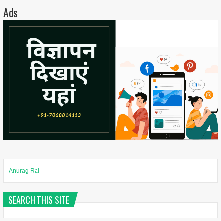
Ads
Anurag Rai
SEARCH THIS SITE