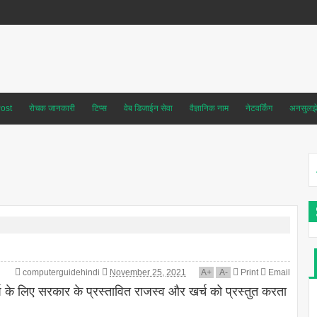
ost
रोचक जानकारी
टिप्स
वेब डिजाईन सेवा
वैज्ञानिक नाम
नेटवर्किंग
अनसुलझे 
computerguidehindi
November 25, 2021
A
+
A
-
Print
Email
ष के लिए सरकार के प्रस्तावित राजस्व और खर्च को प्रस्तुत करता