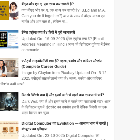
बीएड और एम .ए. एक साथ कर सकते है?
क्या बीएड और एम .ए. एक साथ कर सकते है? [B.Ed and M.A.
Can you do it together?] आज के समय में बीएड करना एक
नार्मल और आम बात है , लेकिन स...
ईमेल एड्रेस क्या है? हिंदी में पूरी जानकारी
Updated On : 16-09-2025 ईमेल एड्रेस क्या है? (Email
Address Meaning in Hindi) आज की डिजिटल दुनिया में ईमेल
communic...
स्पोर्ट्स साइकोलॉजी क्या है? महत्व, स्कोप और करियर ऑप्शंस
(Complete Career Guide)
Image by Clayton from Pixabay Updated On : 5-12-
2025 स्पोर्ट्स साइकोलॉजी क्या है? महत्व, स्कोप और करियर
ऑप्शंस कभी आपने ...
Dark Web क्या है और इसमें जाने से पहले क्या सावधानी रखें?
Dark Web क्या है और इसमें जाने से पहले क्या सावधानी रखें? आज
के डिजिटल युग में, इंटरनेट का उपयोग हमारी दैनिक जिंदगी का एक
अहम हिस्सा बन चुका...
Digital Computer का Evolution — आसान भाषा में समझें |
कंप्यूटर का इतिहास
Updated On : 23-10-2025 Digital Computer का