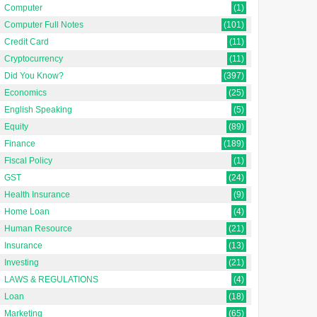
Computer
(1)
Computer Full Notes
(101)
Credit Card
(11)
Cryptocurrency
(11)
Did You Know?
(397)
Economics
(25)
English Speaking
(5)
Equity
(89)
Finance
(189)
Fiscal Policy
(1)
GST
(24)
Health Insurance
(9)
Home Loan
(4)
Human Resource
(21)
Insurance
(13)
Investing
(21)
LAWS & REGULATIONS
(4)
Loan
(18)
Marketing
(65)