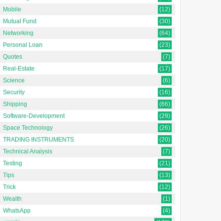
Mobile
(12)
Mutual Fund
(30)
Networking
(64)
Personal Loan
(23)
Quotes
(7)
Real-Estate
(17)
Science
(6)
Security
(16)
Shipping
(66)
Software-Development
(29)
Space Technology
(26)
TRADING INSTRUMENTS
(20)
Technical Analysis
(7)
Testing
(21)
Tips
(13)
Trick
(12)
Wealth
(1)
WhatsApp
(4)