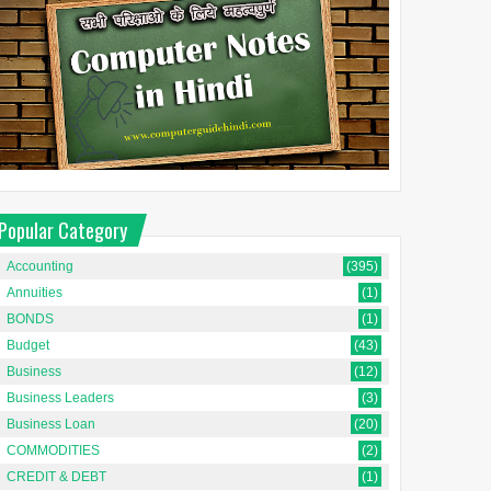
Popular Category
Accounting
(395)
Annuities
(1)
BONDS
(1)
Budget
(43)
Business
(12)
Business Leaders
(3)
Business Loan
(20)
COMMODITIES
(2)
CREDIT & DEBT
(1)