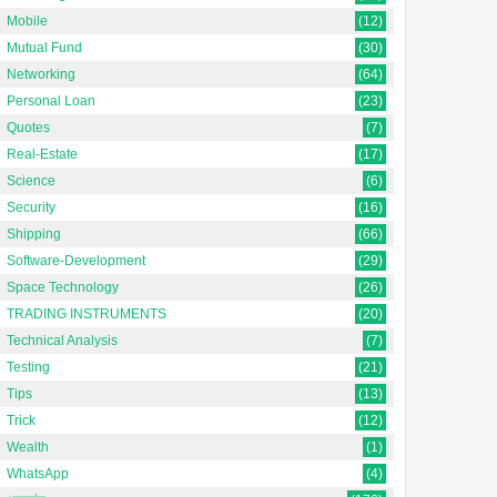
Mobile
(12)
Mutual Fund
(30)
Networking
(64)
Personal Loan
(23)
Quotes
(7)
Real-Estate
(17)
Science
(6)
Security
(16)
Shipping
(66)
Software-Development
(29)
Space Technology
(26)
TRADING INSTRUMENTS
(20)
Technical Analysis
(7)
Testing
(21)
Tips
(13)
Trick
(12)
Wealth
(1)
WhatsApp
(4)