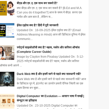
बीएड और एम .ए. एक साथ कर सकते है?
क्या बीएड और एम .ए. एक साथ कर सकते है? [B.Ed and M.A.
Can you do it together?] आज के समय में बीएड करना एक
नार्मल और आम बात है , लेकिन स...
ईमेल एड्रेस क्या है? हिंदी में पूरी जानकारी
Updated On : 16-09-2025 ईमेल एड्रेस क्या है? (Email
Address Meaning in Hindi) आज की डिजिटल दुनिया में ईमेल
communic...
स्पोर्ट्स साइकोलॉजी क्या है? महत्व, स्कोप और करियर ऑप्शंस
(Complete Career Guide)
Image by Clayton from Pixabay Updated On : 5-12-
2025 स्पोर्ट्स साइकोलॉजी क्या है? महत्व, स्कोप और करियर
ऑप्शंस कभी आपने ...
Dark Web क्या है और इसमें जाने से पहले क्या सावधानी रखें?
Dark Web क्या है और इसमें जाने से पहले क्या सावधानी रखें? आज
के डिजिटल युग में, इंटरनेट का उपयोग हमारी दैनिक जिंदगी का एक
अहम हिस्सा बन चुका...
Digital Computer का Evolution — आसान भाषा में समझें |
कंप्यूटर का इतिहास
Updated On : 23-10-2025 Digital Computer का