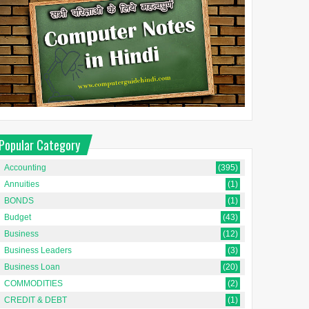
Popular Category
Accounting
(395)
Annuities
(1)
BONDS
(1)
Budget
(43)
Business
(12)
Business Leaders
(3)
Business Loan
(20)
COMMODITIES
(2)
CREDIT & DEBT
(1)