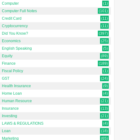
Computer
(1)
Computer Full Notes
(101)
Credit Card
(11)
Cryptocurrency
(11)
Did You Know?
(397)
Economics
(25)
English Speaking
(5)
Equity
(89)
Finance
(189)
Fiscal Policy
(1)
GST
(24)
Health Insurance
(9)
Home Loan
(4)
Human Resource
(21)
Insurance
(13)
Investing
(21)
LAWS & REGULATIONS
(4)
Loan
(18)
Marketing
(65)