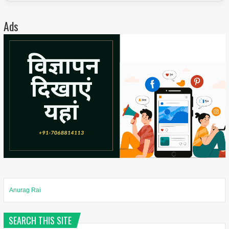
Ads
Anurag Rai
SEARCH THIS SITE