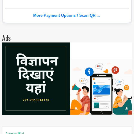
More Payment Options / Scan QR →
Ads
Anurag Rai