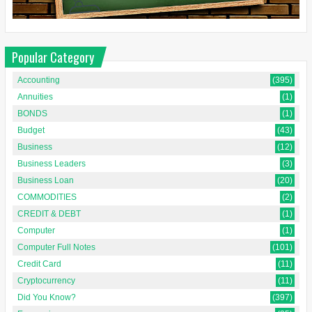
Popular Category
Accounting
(395)
Annuities
(1)
BONDS
(1)
Budget
(43)
Business
(12)
Business Leaders
(3)
Business Loan
(20)
COMMODITIES
(2)
CREDIT & DEBT
(1)
Computer
(1)
Computer Full Notes
(101)
Credit Card
(11)
Cryptocurrency
(11)
Did You Know?
(397)