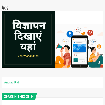
Ads
Anurag Rai
SEARCH THIS SITE