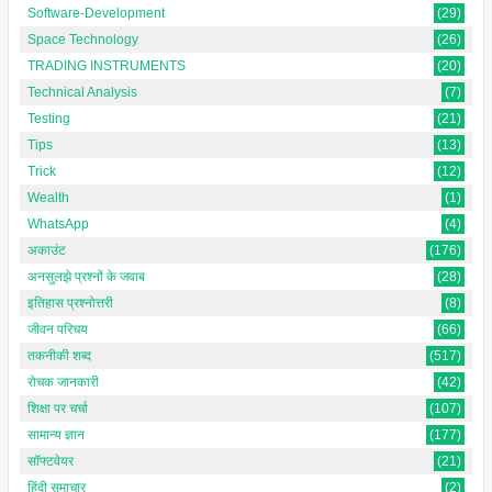
Software-Development
(29)
Space Technology
(26)
TRADING INSTRUMENTS
(20)
Technical Analysis
(7)
Testing
(21)
Tips
(13)
Trick
(12)
Wealth
(1)
WhatsApp
(4)
अकाउंट
(176)
अनसुलझे प्रश्नों के जवाब
(28)
इतिहास प्रश्नोत्तरी
(8)
जीवन परिचय
(66)
तकनीकी शब्द
(517)
रोचक जानकारी
(42)
शिक्षा पर चर्चा
(107)
सामान्य ज्ञान
(177)
सॉफ्टवेयर
(21)
हिंदी समाचार
(2)