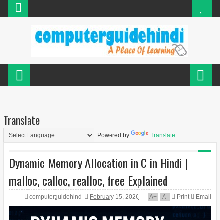
Translate
Powered by
Translate
Dynamic Memory Allocation in C in Hindi |
malloc, calloc, realloc, free Explained
computerguidehindi
February 15, 2026
A
+
A
-
Print
Email