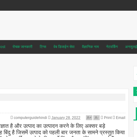
ost
रोचक जानकारी
टिप्स
वेब डिजाईन सेवा
वैज्ञानिक नाम
नेटवर्किंग
अनसुलझे 
computerguidehindi
January 28, 2022
A
+
A
-
Print
Email
्ञात है और उत्पाद का उत्पादन करने के लिए अक्सर बड़े
ंदु है जिसमें उत्पाद को पहली बार जनता के सामने प्रस्तुत किया