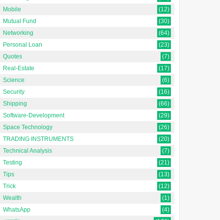
Mobile
(12)
Mutual Fund
(30)
Networking
(64)
Personal Loan
(23)
Quotes
(7)
Real-Estate
(17)
Science
(6)
Security
(16)
Shipping
(66)
Software-Development
(29)
Space Technology
(26)
TRADING INSTRUMENTS
(20)
Technical Analysis
(7)
Testing
(21)
Tips
(13)
Trick
(12)
Wealth
(1)
WhatsApp
(4)