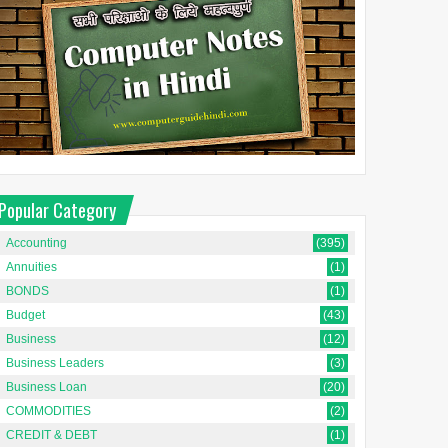
Popular Category
Accounting
(395)
Annuities
(1)
BONDS
(1)
Budget
(43)
Business
(12)
Business Leaders
(3)
Business Loan
(20)
COMMODITIES
(2)
CREDIT & DEBT
(1)