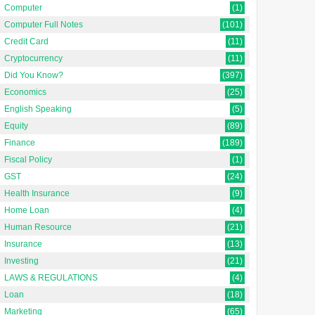
Computer
(1)
Computer Full Notes
(101)
Credit Card
(11)
Random Sampling क्या है?
Promotion क्या है? हिंदी में
Cryptocurrency
(11)
यादृच्छिक नमूनाकरण का परिचय
व्यवसाय में पदोन्नति का परिचय
Did You Know?
(397)
[Introduction to random
[Introduction to Promotion in
Economics
(25)
Sampling, In Hindi]यादृच्छिक
Business In Hindi]प्रचार विपणन
English Speaking
(5)
नमूनाकरण सांख्यिकी ...
रणनीति का...
Equity
(89)
Finance
(189)
Fiscal Policy
(1)
GST
(24)
Health Insurance
(9)
Home Loan
(4)
Human Resource
(21)
Insurance
(13)
Investing
(21)
LAWS & REGULATIONS
(4)
Loan
(18)
Marketing
(65)