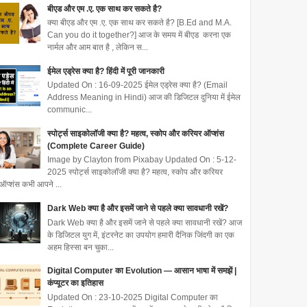
बीएड और एम .ए. एक साथ कर सकते है?
क्या बीएड और एम .ए. एक साथ कर सकते है? [B.Ed and M.A.
Can you do it together?] आज के समय में बीएड करना एक
नार्मल और आम बात है , लेकिन स...
ईमेल एड्रेस क्या है? हिंदी में पूरी जानकारी
Updated On : 16-09-2025 ईमेल एड्रेस क्या है? (Email
Address Meaning in Hindi) आज की डिजिटल दुनिया में ईमेल
communic...
स्पोर्ट्स साइकोलॉजी क्या है? महत्व, स्कोप और करियर ऑप्शंस
(Complete Career Guide)
Image by Clayton from Pixabay Updated On : 5-12-
2025 स्पोर्ट्स साइकोलॉजी क्या है? महत्व, स्कोप और करियर
ऑप्शंस कभी आपने ...
Dark Web क्या है और इसमें जाने से पहले क्या सावधानी रखें?
Dark Web क्या है और इसमें जाने से पहले क्या सावधानी रखें? आज
के डिजिटल युग में, इंटरनेट का उपयोग हमारी दैनिक जिंदगी का एक
अहम हिस्सा बन चुका...
Digital Computer का Evolution — आसान भाषा में समझें |
कंप्यूटर का इतिहास
Updated On : 23-10-2025 Digital Computer का