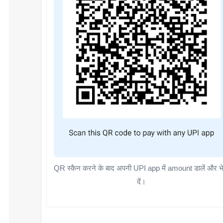
QR स्कैन करने के बाद अपनी UPI app में amount डालें और भ
दें।