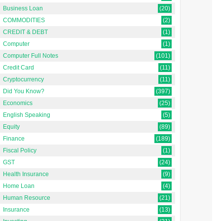
Business Loan
(20)
COMMODITIES
(2)
CREDIT & DEBT
(1)
Computer
(1)
Computer Full Notes
(101)
Credit Card
(11)
Cryptocurrency
(11)
Did You Know?
(397)
Economics
(25)
English Speaking
(5)
Equity
(89)
Finance
(189)
Fiscal Policy
(1)
GST
(24)
Health Insurance
(9)
Home Loan
(4)
Human Resource
(21)
Insurance
(13)