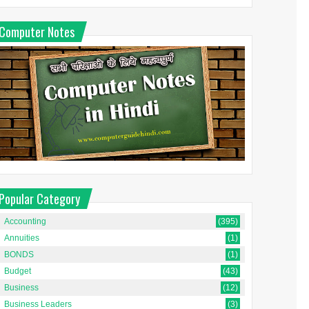
Computer Notes
Popular Category
Accounting
(395)
Annuities
(1)
BONDS
(1)
Budget
(43)
Business
(12)
Business Leaders
(3)