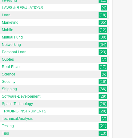
Investing
(21)
LAWS & REGULATIONS
(4)
Loan
(18)
Marketing
(65)
Mobile
(12)
Mutual Fund
(30)
Networking
(64)
Personal Loan
(23)
Quotes
(7)
Real-Estate
(17)
Science
(6)
Security
(16)
Shipping
(66)
Software-Development
(29)
Space Technology
(26)
TRADING INSTRUMENTS
(20)
Technical Analysis
(7)
Testing
(21)
Tips
(13)