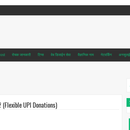
ost
रोचक जानकारी
टिप्स
वेब डिजाईन सेवा
वैज्ञानिक नाम
नेटवर्किंग
अनसुलझे 
(Flexible UPI Donations)