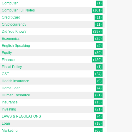
Computer
(1)
Computer Full Notes
(101)
Credit Card
(11)
Cryptocurrency
(11)
Did You Know?
(397)
Economics
(25)
English Speaking
(5)
Equity
(89)
Finance
(189)
Fiscal Policy
(1)
GST
(24)
Health Insurance
(9)
Home Loan
(4)
Human Resource
(21)
Insurance
(13)
Investing
(21)
LAWS & REGULATIONS
(4)
Loan
(18)
Marketing
(65)