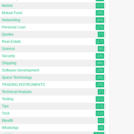
Mobile
(12)
Mutual Fund
(30)
Networking
(64)
Personal Loan
(23)
Quotes
(7)
Real-Estate
(17)
Science
(6)
Security
(16)
Shipping
(66)
Software-Development
(29)
Space Technology
(26)
TRADING INSTRUMENTS
(20)
Technical Analysis
(7)
Testing
(21)
Tips
(13)
Trick
(12)
Wealth
(1)
WhatsApp
(4)