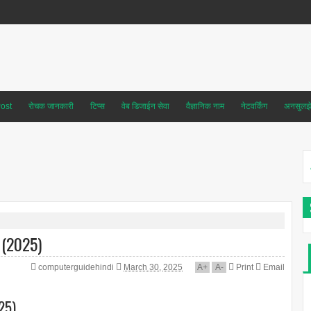
ost
रोचक जानकारी
टिप्स
वेब डिजाईन सेवा
वैज्ञानिक नाम
नेटवर्किंग
अनसुलझे 
 (2025)
computerguidehindi
March 30, 2025
A
+
A
-
Print
Email
25)