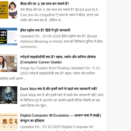
बीएड और एम .ए. एक साथ कर सकते है?
क्या बीएड और एम .ए. एक साथ कर सकते है? [B.Ed and M.A.
Can you do it together?] आज के समय में बीएड करना एक
नार्मल और आम बात है , लेकिन स...
ईमेल एड्रेस क्या है? हिंदी में पूरी जानकारी
Updated On : 16-09-2025 ईमेल एड्रेस क्या है? (Email
Address Meaning in Hindi) आज की डिजिटल दुनिया में ईमेल
communic...
स्पोर्ट्स साइकोलॉजी क्या है? महत्व, स्कोप और करियर ऑप्शंस
(Complete Career Guide)
Image by Clayton from Pixabay Updated On : 5-12-
2025 स्पोर्ट्स साइकोलॉजी क्या है? महत्व, स्कोप और करियर
ऑप्शंस कभी आपने ...
Dark Web क्या है और इसमें जाने से पहले क्या सावधानी रखें?
Dark Web क्या है और इसमें जाने से पहले क्या सावधानी रखें? आज
के डिजिटल युग में, इंटरनेट का उपयोग हमारी दैनिक जिंदगी का एक
अहम हिस्सा बन चुका...
Digital Computer का Evolution — आसान भाषा में समझें |
कंप्यूटर का इतिहास
Updated On : 23-10-2025 Digital Computer का