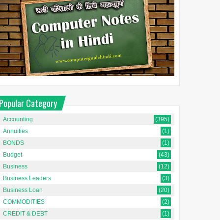
Popular Category
Accounting
(395)
Annuities
(1)
BONDS
(1)
Budget
(43)
Business
(12)
Business Leaders
(3)
Business Loan
(20)
COMMODITIES
(2)
CREDIT & DEBT
(1)