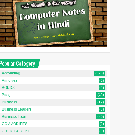
Popular Category
Accounting
(395)
Annuities
(1)
BONDS
(1)
Budget
(43)
Business
(12)
Business Leaders
(3)
Business Loan
(20)
COMMODITIES
(2)
CREDIT & DEBT
(1)