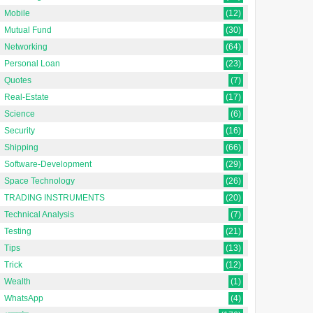
Mobile
(12)
Mutual Fund
(30)
Networking
(64)
Personal Loan
(23)
Quotes
(7)
Real-Estate
(17)
Science
(6)
Security
(16)
Shipping
(66)
Software-Development
(29)
Space Technology
(26)
TRADING INSTRUMENTS
(20)
Technical Analysis
(7)
Testing
(21)
Tips
(13)
Trick
(12)
Wealth
(1)
WhatsApp
(4)