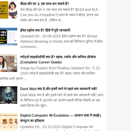
बीएड और एम .ए. एक साथ कर सकते है?
क्या बीएड और एम .ए. एक साथ कर सकते है? [B.Ed and M.A.
Can you do it together?] आज के समय में बीएड करना एक
नार्मल और आम बात है , लेकिन स...
ईमेल एड्रेस क्या है? हिंदी में पूरी जानकारी
Updated On : 16-09-2025 ईमेल एड्रेस क्या है? (Email
Address Meaning in Hindi) आज की डिजिटल दुनिया में ईमेल
communic...
स्पोर्ट्स साइकोलॉजी क्या है? महत्व, स्कोप और करियर ऑप्शंस
(Complete Career Guide)
Image by Clayton from Pixabay Updated On : 5-12-
2025 स्पोर्ट्स साइकोलॉजी क्या है? महत्व, स्कोप और करियर
ऑप्शंस कभी आपने ...
Dark Web क्या है और इसमें जाने से पहले क्या सावधानी रखें?
Dark Web क्या है और इसमें जाने से पहले क्या सावधानी रखें? आज
के डिजिटल युग में, इंटरनेट का उपयोग हमारी दैनिक जिंदगी का एक
अहम हिस्सा बन चुका...
Digital Computer का Evolution — आसान भाषा में समझें |
कंप्यूटर का इतिहास
Updated On : 23-10-2025 Digital Computer का