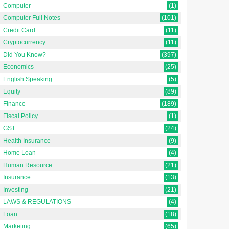
Computer
(1)
Computer Full Notes
(101)
Credit Card
(11)
Cryptocurrency
(11)
Did You Know?
(397)
Economics
(25)
English Speaking
(5)
Equity
(89)
Finance
(189)
Fiscal Policy
(1)
GST
(24)
Health Insurance
(9)
Home Loan
(4)
Human Resource
(21)
Insurance
(13)
Investing
(21)
LAWS & REGULATIONS
(4)
Loan
(18)
Marketing
(65)