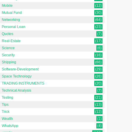
Mobile
(12)
Mutual Fund
(30)
Networking
(64)
Personal Loan
(23)
Quotes
(7)
Real-Estate
(17)
Science
(6)
Security
(16)
Shipping
(66)
Software-Development
(29)
Space Technology
(26)
TRADING INSTRUMENTS
(20)
Technical Analysis
(7)
Testing
(21)
Tips
(13)
Trick
(12)
Wealth
(1)
WhatsApp
(4)