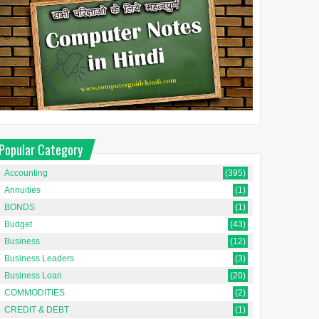
Popular Category
Accounting
(395)
Annuities
(1)
BONDS
(1)
Budget
(43)
Business
(12)
Business Leaders
(3)
Business Loan
(20)
COMMODITIES
(2)
CREDIT & DEBT
(1)