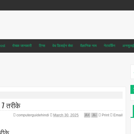
ost
रोचक जानकारी
टिप्स
वेब डिजाईन सेवा
वैज्ञानिक नाम
नेटवर्किंग
अनसुलझे 
 7 तरीके
computerguidehindi
March 30, 2025
A
+
A
-
Print
Email
रीके