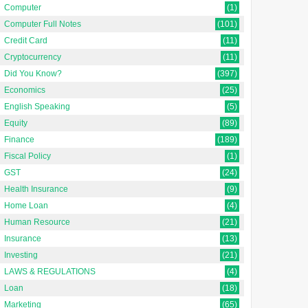
Computer
(1)
Computer Full Notes
(101)
Credit Card
(11)
Cryptocurrency
(11)
Did You Know?
(397)
Economics
(25)
English Speaking
(5)
Equity
(89)
Finance
(189)
Fiscal Policy
(1)
GST
(24)
Health Insurance
(9)
Home Loan
(4)
Human Resource
(21)
Insurance
(13)
Investing
(21)
LAWS & REGULATIONS
(4)
Loan
(18)
Marketing
(65)