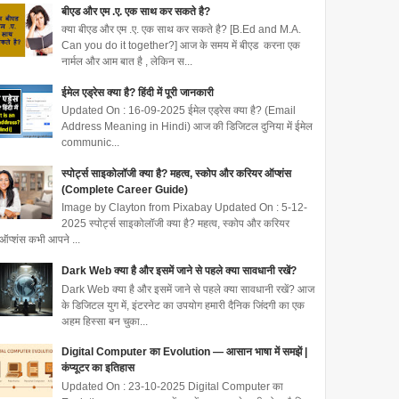
बीएड और एम .ए. एक साथ कर सकते है?
क्या बीएड और एम .ए. एक साथ कर सकते है? [B.Ed and M.A.
Can you do it together?] आज के समय में बीएड करना एक
नार्मल और आम बात है , लेकिन स...
ईमेल एड्रेस क्या है? हिंदी में पूरी जानकारी
Updated On : 16-09-2025 ईमेल एड्रेस क्या है? (Email
Address Meaning in Hindi) आज की डिजिटल दुनिया में ईमेल
communic...
स्पोर्ट्स साइकोलॉजी क्या है? महत्व, स्कोप और करियर ऑप्शंस
(Complete Career Guide)
Image by Clayton from Pixabay Updated On : 5-12-
2025 स्पोर्ट्स साइकोलॉजी क्या है? महत्व, स्कोप और करियर
ऑप्शंस कभी आपने ...
Dark Web क्या है और इसमें जाने से पहले क्या सावधानी रखें?
Dark Web क्या है और इसमें जाने से पहले क्या सावधानी रखें? आज
के डिजिटल युग में, इंटरनेट का उपयोग हमारी दैनिक जिंदगी का एक
अहम हिस्सा बन चुका...
Digital Computer का Evolution — आसान भाषा में समझें |
कंप्यूटर का इतिहास
Updated On : 23-10-2025 Digital Computer का