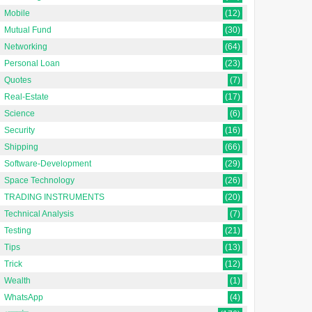
Mobile
(12)
Mutual Fund
(30)
Networking
(64)
Personal Loan
(23)
Quotes
(7)
Real-Estate
(17)
Science
(6)
Security
(16)
Shipping
(66)
Software-Development
(29)
Space Technology
(26)
TRADING INSTRUMENTS
(20)
Technical Analysis
(7)
Testing
(21)
Tips
(13)
Trick
(12)
Wealth
(1)
WhatsApp
(4)