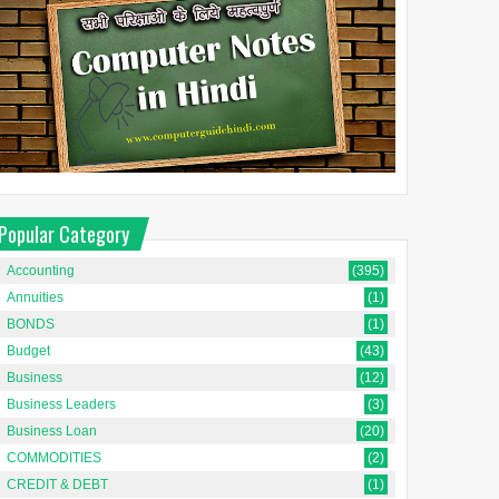
Popular Category
Accounting
(395)
Annuities
(1)
BONDS
(1)
Budget
(43)
Business
(12)
Business Leaders
(3)
Business Loan
(20)
COMMODITIES
(2)
CREDIT & DEBT
(1)