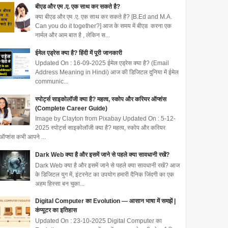
बीएड और एम .ए. एक साथ कर सकते है?
क्या बीएड और एम .ए. एक साथ कर सकते है? [B.Ed and M.A.
Can you do it together?] आज के समय में बीएड करना एक
नार्मल और आम बात है , लेकिन स...
ईमेल एड्रेस क्या है? हिंदी में पूरी जानकारी
Updated On : 16-09-2025 ईमेल एड्रेस क्या है? (Email
Address Meaning in Hindi) आज की डिजिटल दुनिया में ईमेल
communic...
स्पोर्ट्स साइकोलॉजी क्या है? महत्व, स्कोप और करियर ऑप्शंस
(Complete Career Guide)
Image by Clayton from Pixabay Updated On : 5-12-
2025 स्पोर्ट्स साइकोलॉजी क्या है? महत्व, स्कोप और करियर
ऑप्शंस कभी आपने ...
Dark Web क्या है और इसमें जाने से पहले क्या सावधानी रखें?
Dark Web क्या है और इसमें जाने से पहले क्या सावधानी रखें? आज
के डिजिटल युग में, इंटरनेट का उपयोग हमारी दैनिक जिंदगी का एक
अहम हिस्सा बन चुका...
Digital Computer का Evolution — आसान भाषा में समझें |
कंप्यूटर का इतिहास
Updated On : 23-10-2025 Digital Computer का