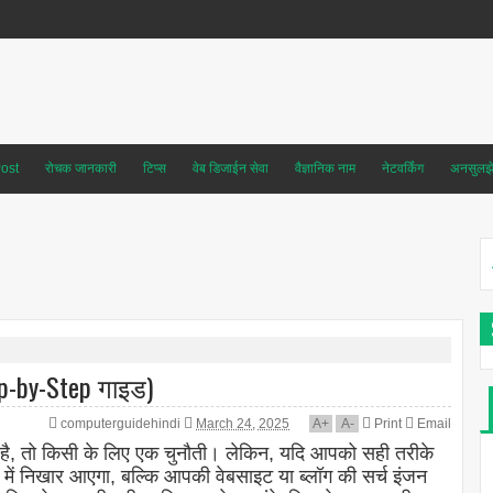
ost
रोचक जानकारी
टिप्स
वेब डिजाईन सेवा
वैज्ञानिक नाम
नेटवर्किंग
अनसुलझे 
p-by-Step गाइड)
computerguidehindi
March 24, 2025
A
+
A
-
Print
Email
 है, तो किसी के लिए एक चुनौती। लेकिन, यदि आपको सही तरीके
ें निखार आएगा, बल्कि आपकी वेबसाइट या ब्लॉग की सर्च इंजन