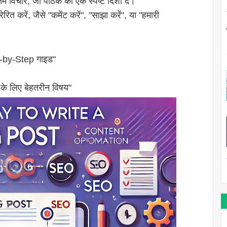
म विचार, जो पाठक को एक स्पष्ट दिशा दे।
त करें, जैसे "कमेंट करें", "साझा करें", या "हमारी
p-by-Step गाइड"
के लिए बेहतरीन विषय"