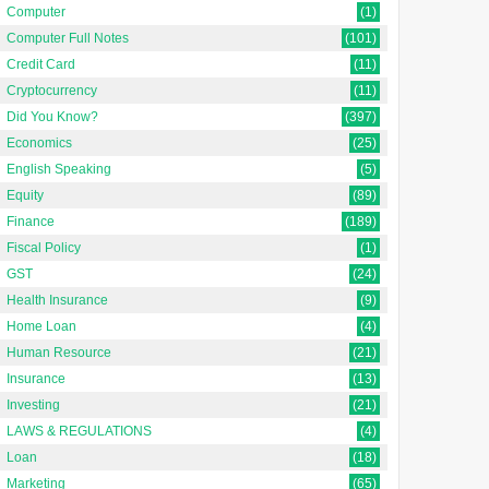
Computer
(1)
Computer Full Notes
(101)
Credit Card
(11)
Cryptocurrency
(11)
Did You Know?
(397)
Economics
(25)
English Speaking
(5)
Equity
(89)
Finance
(189)
Fiscal Policy
(1)
GST
(24)
Health Insurance
(9)
Home Loan
(4)
Human Resource
(21)
Insurance
(13)
Investing
(21)
LAWS & REGULATIONS
(4)
Loan
(18)
Marketing
(65)