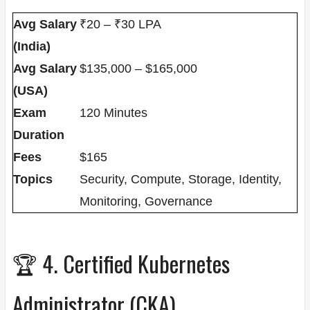
Avg Salary
₹20 – ₹30 LPA
(India)
Avg Salary
$135,000 – $165,000
(USA)
Exam
120 Minutes
Duration
Fees
$165
Topics
Security, Compute, Storage, Identity,
Monitoring, Governance
🏆 4. Certified Kubernetes
Administrator (CKA)