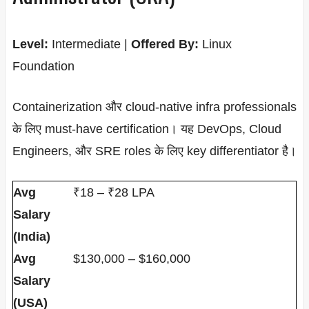
Level:
Intermediate |
Offered By:
Linux
Foundation
Containerization और cloud-native infra professionals
के लिए must-have certification। यह DevOps, Cloud
Engineers, और SRE roles के लिए key differentiator है।
Avg
₹18 – ₹28 LPA
Salary
(India)
Avg
$130,000 – $160,000
Salary
(USA)