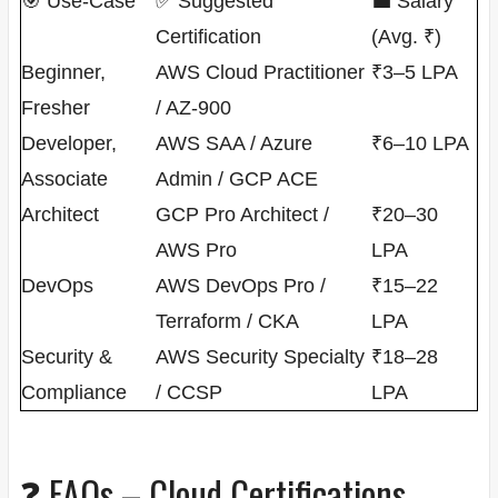
🎯 Use-Case
✅ Suggested
💼 Salary
Certification
(Avg. ₹)
Beginner,
AWS Cloud Practitioner
₹3–5 LPA
Fresher
/ AZ-900
Developer,
AWS SAA / Azure
₹6–10 LPA
Associate
Admin / GCP ACE
Architect
GCP Pro Architect /
₹20–30
AWS Pro
LPA
DevOps
AWS DevOps Pro /
₹15–22
Terraform / CKA
LPA
Security &
AWS Security Specialty
₹18–28
Compliance
/ CCSP
LPA
❓ FAQs – Cloud Certifications