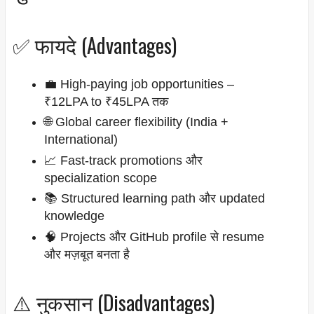
✅ फायदे (Advantages)
💼 High-paying job opportunities –
₹12LPA to ₹45LPA तक
🌐 Global career flexibility (India +
International)
📈 Fast-track promotions और
specialization scope
📚 Structured learning path और updated
knowledge
🧠 Projects और GitHub profile से resume
और मज़बूत बनता है
⚠️ नुकसान (Disadvantages)