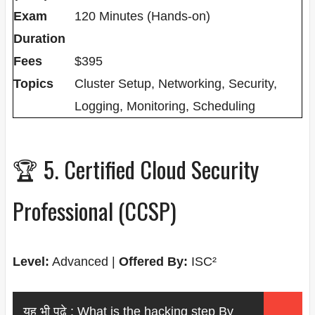
Exam
120 Minutes (Hands-on)
Duration
Fees
$395
Topics
Cluster Setup, Networking, Security,
Logging, Monitoring, Scheduling
🏆 5. Certified Cloud Security
Professional (CCSP)
Level:
Advanced |
Offered By:
ISC²
यह भी पढ़े :
What is the hacking step By