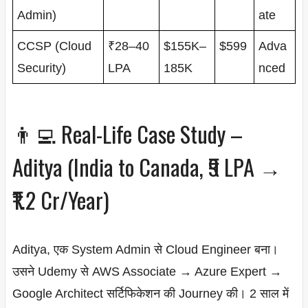
Admin)
ate
CCSP (Cloud
₹28–40
$155K–
$599
Adva
Security)
LPA
185K
nced
👨‍💻 Real-Life Case Study –
Aditya (India to Canada, ₹9 LPA →
₹1.2 Cr/Year)
Aditya, एक System Admin से Cloud Engineer बना।
उसने Udemy से AWS Associate → Azure Expert →
Google Architect सर्टिफिकेशन की Journey की। 2 साल में