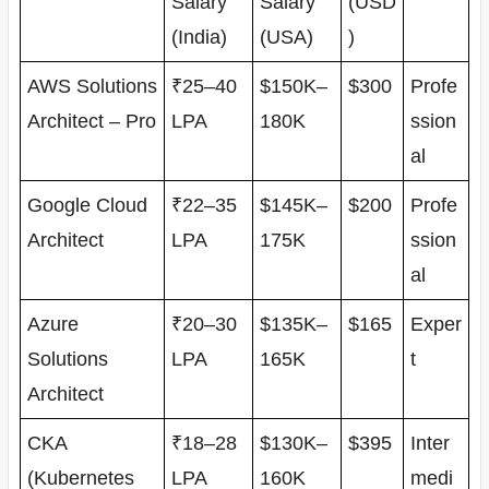
Salary
Salary
(USD
(India)
(USA)
)
AWS Solutions
₹25–40
$150K–
$300
Profe
Architect – Pro
LPA
180K
ssion
al
Google Cloud
₹22–35
$145K–
$200
Profe
Architect
LPA
175K
ssion
al
Azure
₹20–30
$135K–
$165
Exper
Solutions
LPA
165K
t
Architect
CKA
₹18–28
$130K–
$395
Inter
(Kubernetes
LPA
160K
medi