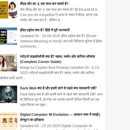
बीएड और एम .ए. एक साथ कर सकते है?
क्या बीएड और एम .ए. एक साथ कर सकते है? [B.Ed and M.A.
Can you do it together?] आज के समय में बीएड करना एक
नार्मल और आम बात है , लेकिन स...
ईमेल एड्रेस क्या है? हिंदी में पूरी जानकारी
Updated On : 16-09-2025 ईमेल एड्रेस क्या है? (Email
Address Meaning in Hindi) आज की डिजिटल दुनिया में ईमेल
communic...
स्पोर्ट्स साइकोलॉजी क्या है? महत्व, स्कोप और करियर ऑप्शंस
(Complete Career Guide)
Image by Clayton from Pixabay Updated On : 5-12-
2025 स्पोर्ट्स साइकोलॉजी क्या है? महत्व, स्कोप और करियर
ऑप्शंस कभी आपने ...
Dark Web क्या है और इसमें जाने से पहले क्या सावधानी रखें?
Dark Web क्या है और इसमें जाने से पहले क्या सावधानी रखें? आज
के डिजिटल युग में, इंटरनेट का उपयोग हमारी दैनिक जिंदगी का एक
अहम हिस्सा बन चुका...
Digital Computer का Evolution — आसान भाषा में समझें |
कंप्यूटर का इतिहास
Updated On : 23-10-2025 Digital Computer का