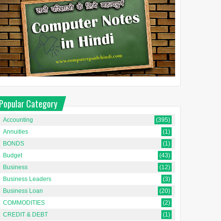
Popular Category
Accounting
(395)
Annuities
(1)
BONDS
(1)
Budget
(43)
Business
(12)
Business Leaders
(3)
Business Loan
(20)
COMMODITIES
(2)
CREDIT & DEBT
(1)