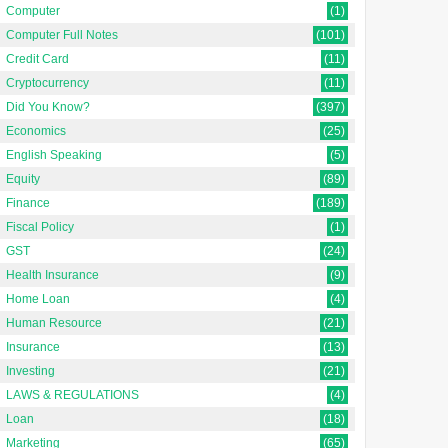
Computer
(1)
Computer Full Notes
(101)
Credit Card
(11)
Cryptocurrency
(11)
Did You Know?
(397)
Economics
(25)
English Speaking
(5)
Equity
(89)
Finance
(189)
Fiscal Policy
(1)
GST
(24)
Health Insurance
(9)
Home Loan
(4)
Human Resource
(21)
Insurance
(13)
Investing
(21)
LAWS & REGULATIONS
(4)
Loan
(18)
Marketing
(65)