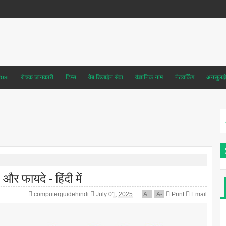
ost
रोचक जानकारी
टिप्स
वेब डिजाईन सेवा
वैज्ञानिक नाम
नेटवर्किंग
अनसुलझे 
 फायदे - हिंदी में
computerguidehindi
July 01, 2025
A
+
A
-
Print
Email