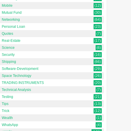
Mobile
(12)
Mutual Fund
(30)
Networking
(64)
Personal Loan
(23)
Quotes
(7)
Real-Estate
(17)
Science
(6)
Security
(16)
Shipping
(66)
Software-Development
(29)
Space Technology
(26)
TRADING INSTRUMENTS
(20)
Technical Analysis
(7)
Testing
(21)
Tips
(13)
Trick
(12)
Wealth
(1)
WhatsApp
(4)