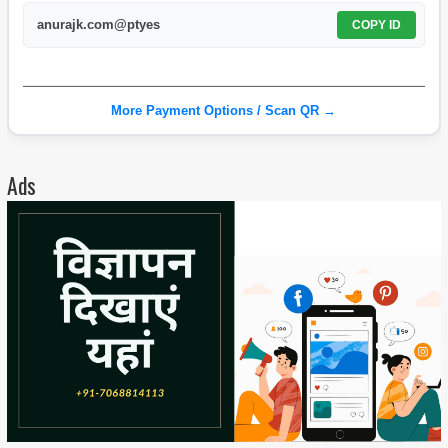
anurajk.com@ptyes
COPY ID
More Payment Options / Scan QR →
Ads