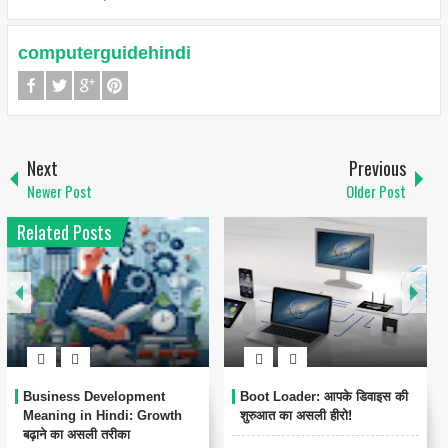
computerguidehindi
Next
Previous
Newer Post
Older Post
Related Posts
वाइस की
Beta Testing क्या है? – फुल गाइड
BANT Framework: सही ग
हिंदी में
पहचानने का आसान फॉर्मूला!