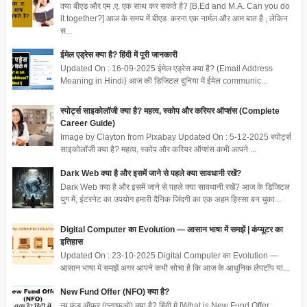
क्या बीएड और एम .ए. एक साथ कर सकते है? [B.Ed and M.A. Can you do
it together?] आज के समय में बीएड करना एक नार्मल और आम बात है , लेकिन
स...
ईमेल एड्रेस क्या है? हिंदी में पूरी जानकारी
Updated On : 16-09-2025 ईमेल एड्रेस क्या है? (Email Address
Meaning in Hindi) आज की डिजिटल दुनिया में ईमेल communic...
स्पोर्ट्स साइकोलॉजी क्या है? महत्व, स्कोप और करियर ऑप्शंस (Complete
Career Guide)
Image by Clayton from Pixabay Updated On : 5-12-2025 स्पोर्ट्स
साइकोलॉजी क्या है? महत्व, स्कोप और करियर ऑप्शंस कभी आपने ...
Dark Web क्या है और इसमें जाने से पहले क्या सावधानी रखें?
Dark Web क्या है और इसमें जाने से पहले क्या सावधानी रखें? आज के डिजिटल
युग में, इंटरनेट का उपयोग हमारी दैनिक जिंदगी का एक अहम हिस्सा बन चुका...
Digital Computer का Evolution — आसान भाषा में समझें | कंप्यूटर का
इतिहास
Updated On : 23-10-2025 Digital Computer का Evolution —
आसान भाषा में समझें अगर आपने कभी सोचा है कि आज के आधुनिक लैपटॉप या...
New Fund Offer (NFO) क्या है?
न्यू फंड ऑफर (एनएफओ) क्या है? हिंदी में [What is New Fund Offer