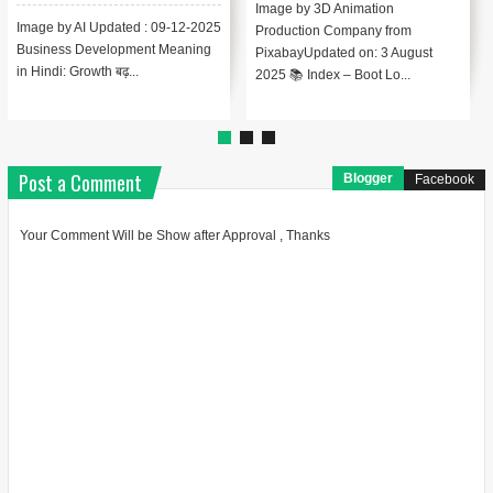
Image by StartupStockPhotos
Image by rawpixel from
m
from PixabayUpdated on: 3
PixabayUpdated on: 3 Augu
gust
August 2025 📚 Index – बीटा टेस्टिंग
2025 Complete BANT Fram
.
सीरीज़ ...
Series Index ...
Post a Comment
Blogger
Facebook
Your Comment Will be Show after Approval , Thanks