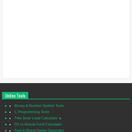
Online Tools
Binary & Number System Tools
C Programming Tools
Free Solar Load Calculator ☀️
FD vs Mutual Fund Calculator
Free AI Brand Name Generator