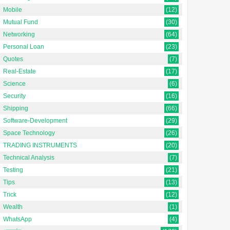
Mobile
(12)
Mutual Fund
(30)
Networking
(64)
Personal Loan
(23)
Quotes
(7)
Real-Estate
(17)
Science
(6)
Security
(16)
Shipping
(66)
Software-Development
(29)
Space Technology
(26)
TRADING INSTRUMENTS
(20)
Technical Analysis
(7)
Testing
(21)
Tips
(13)
Trick
(12)
Wealth
(1)
WhatsApp
(4)