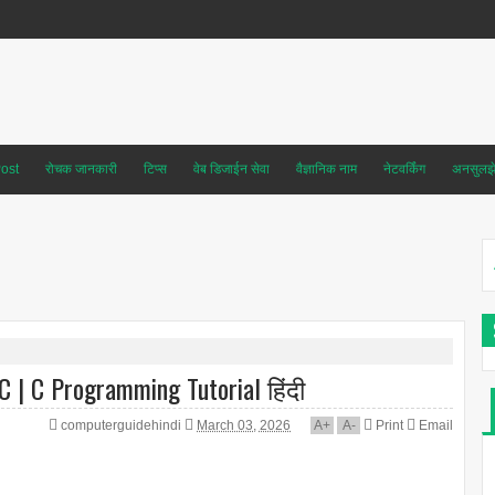
ost
रोचक जानकारी
टिप्स
वेब डिजाईन सेवा
वैज्ञानिक नाम
नेटवर्किंग
अनसुलझे 
C | C Programming Tutorial हिंदी
computerguidehindi
March 03, 2026
A
+
A
-
Print
Email