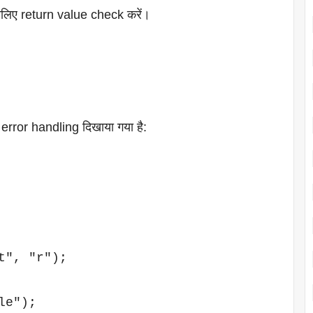
 इसलिए return value check करें।
 error handling दिखाया गया है:
", "r");

e");
