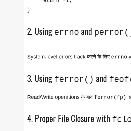
    return -1;

}
2. Using
and
errno
perror(
System-level errors track करने के लिए
v
errno
3. Using
and
ferror()
feof
Read/Write operations के बाद
ferror(fp)
4. Proper File Closure with
fcl