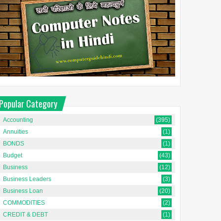
Popular Category
Accounting
(395)
Annuities
(1)
BONDS
(1)
Budget
(43)
Business
(12)
Business Leaders
(3)
Business Loan
(20)
COMMODITIES
(2)
CREDIT & DEBT
(1)