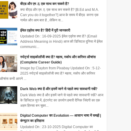
बीएड और एम .ए. एक साथ कर सकते है?
क्या बीएड और एम .ए. एक साथ कर सकते है? [B.Ed and M.A.
Can you do it together?] आज के समय में बीएड करना एक
नार्मल और आम बात है , लेकिन स...
ईमेल एड्रेस क्या है? हिंदी में पूरी जानकारी
Updated On : 16-09-2025 ईमेल एड्रेस क्या है? (Email
Address Meaning in Hindi) आज की डिजिटल दुनिया में ईमेल
communic...
स्पोर्ट्स साइकोलॉजी क्या है? महत्व, स्कोप और करियर ऑप्शंस
(Complete Career Guide)
Image by Clayton from Pixabay Updated On : 5-12-
2025 स्पोर्ट्स साइकोलॉजी क्या है? महत्व, स्कोप और करियर
ऑप्शंस कभी आपने ...
Dark Web क्या है और इसमें जाने से पहले क्या सावधानी रखें?
Dark Web क्या है और इसमें जाने से पहले क्या सावधानी रखें? आज
के डिजिटल युग में, इंटरनेट का उपयोग हमारी दैनिक जिंदगी का एक
अहम हिस्सा बन चुका...
Digital Computer का Evolution — आसान भाषा में समझें |
कंप्यूटर का इतिहास
Updated On : 23-10-2025 Digital Computer का