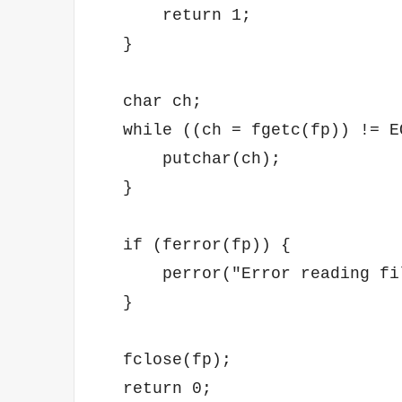
        return 1;

    }

    char ch;

    while ((ch = fgetc(fp)) != EO
        putchar(ch);

    }

    if (ferror(fp)) {

        perror("Error reading fil
    }

    fclose(fp);

    return 0;
