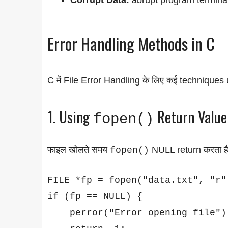
Error Handling Methods in C
C में File Error Handling के लिए कई techniques us
1. Using
Return Value
fopen()
फाइल खोलते समय
NULL return करता है 
fopen()
FILE *fp = fopen("data.txt", "r")
if (fp == NULL) {

    perror("Error opening file");