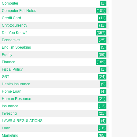
Computer
(1)
Computer Full Notes
(101)
Credit Card
(11)
Cryptocurrency
(11)
Did You Know?
(397)
Economics
(25)
English Speaking
(5)
Equity
(89)
Finance
(189)
Fiscal Policy
(1)
GST
(24)
Health Insurance
(9)
Home Loan
(4)
Human Resource
(21)
Insurance
(13)
Investing
(21)
LAWS & REGULATIONS
(4)
Loan
(18)
Marketing
(65)