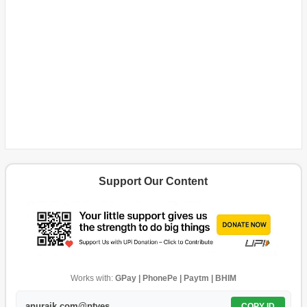
Support Our Content
Works with:
GPay | PhonePe | Paytm | BHIM
anurajk.com@ptyes
COPY ID