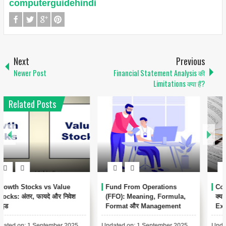
computerguidehindi
Next
Previous
Newer Post
Financial Statement Analysis की
Limitations क्या हैं?
Related Posts
1
Conservatism Accounting
Automated Clearing House
क्या है? Meaning, Importance,
(ACH) क्या है? – पूरी जानकारी हिंदी
Examples
में
Updated on: 17 August 2025 📑
Updated on: 17 August 2025 📚