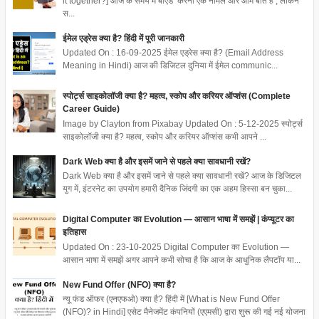
it together?] आज के समय में बीएड करना एक नार्मल और आम बात है , लेकिन
स...
ईमेल एड्रेस क्या है? हिंदी में पूरी जानकारी
Updated On : 16-09-2025 ईमेल एड्रेस क्या है? (Email Address
Meaning in Hindi) आज की डिजिटल दुनिया में ईमेल communic...
स्पोर्ट्स साइकोलॉजी क्या है? महत्व, स्कोप और करियर ऑप्शंस (Complete
Career Guide)
Image by Clayton from Pixabay Updated On : 5-12-2025 स्पोर्ट्स
साइकोलॉजी क्या है? महत्व, स्कोप और करियर ऑप्शंस कभी आपने ...
Dark Web क्या है और इसमें जाने से पहले क्या सावधानी रखें?
Dark Web क्या है और इसमें जाने से पहले क्या सावधानी रखें? आज के डिजिटल
युग में, इंटरनेट का उपयोग हमारी दैनिक जिंदगी का एक अहम हिस्सा बन चुका...
Digital Computer का Evolution — आसान भाषा में समझें | कंप्यूटर का
इतिहास
Updated On : 23-10-2025 Digital Computer का Evolution —
आसान भाषा में समझें अगर आपने कभी सोचा है कि आज के आधुनिक लैपटॉप या...
New Fund Offer (NFO) क्या है?
न्यू फंड ऑफर (एनएफओ) क्या है? हिंदी में [What is New Fund Offer
(NFO)? in Hindi] एसेट मैनेजमेंट कंपनियों (एएमसी) द्वारा शुरू की गई नई योजना