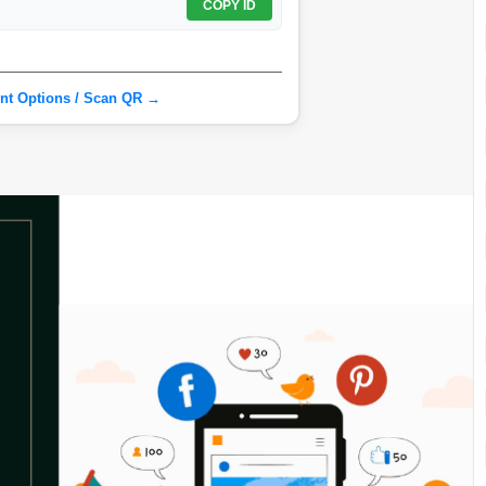
COPY ID
nt Options / Scan QR →