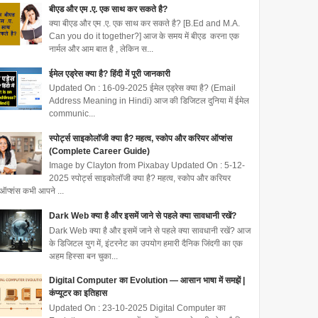
बीएड और एम .ए. एक साथ कर सकते है?
क्या बीएड और एम .ए. एक साथ कर सकते है? [B.Ed and M.A.
Can you do it together?] आज के समय में बीएड करना एक
नार्मल और आम बात है , लेकिन स...
ईमेल एड्रेस क्या है? हिंदी में पूरी जानकारी
Updated On : 16-09-2025 ईमेल एड्रेस क्या है? (Email
Address Meaning in Hindi) आज की डिजिटल दुनिया में ईमेल
communic...
स्पोर्ट्स साइकोलॉजी क्या है? महत्व, स्कोप और करियर ऑप्शंस
(Complete Career Guide)
Image by Clayton from Pixabay Updated On : 5-12-
2025 स्पोर्ट्स साइकोलॉजी क्या है? महत्व, स्कोप और करियर
ऑप्शंस कभी आपने ...
Dark Web क्या है और इसमें जाने से पहले क्या सावधानी रखें?
Dark Web क्या है और इसमें जाने से पहले क्या सावधानी रखें? आज
के डिजिटल युग में, इंटरनेट का उपयोग हमारी दैनिक जिंदगी का एक
अहम हिस्सा बन चुका...
Digital Computer का Evolution — आसान भाषा में समझें |
कंप्यूटर का इतिहास
Updated On : 23-10-2025 Digital Computer का