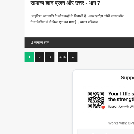
सामान्य ज्ञान प्रश्न और उत्तर - भाग 7
'सहरिया' जनजाति के लोग कहाँ के निवासी हैं→मध्य प्रदेश 'गाँधी सागर बाँध'
निम्नलिखित में से किस एक का भाग है→चम्बल परियोज...
सामान्य ज्ञान
...
1
2
3
484
»
Suppo
Works with:
GPa