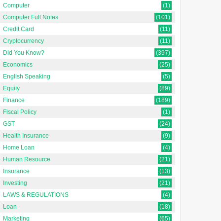
Computer
(1)
Computer Full Notes
(101)
Credit Card
(11)
Cryptocurrency
(11)
Did You Know?
(397)
Economics
(25)
English Speaking
(5)
Equity
(89)
Finance
(189)
Fiscal Policy
(1)
GST
(24)
Health Insurance
(9)
Home Loan
(4)
Human Resource
(21)
Insurance
(13)
Investing
(21)
LAWS & REGULATIONS
(4)
Loan
(18)
Marketing
(65)