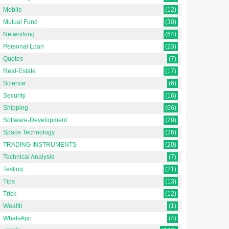
Mobile
(12)
Mutual Fund
(30)
Networking
(64)
Personal Loan
(23)
Quotes
(7)
Real-Estate
(17)
Science
(6)
Security
(16)
Shipping
(66)
Software-Development
(29)
Space Technology
(26)
TRADING INSTRUMENTS
(20)
Technical Analysis
(7)
Testing
(21)
Tips
(13)
Trick
(12)
Wealth
(1)
WhatsApp
(4)