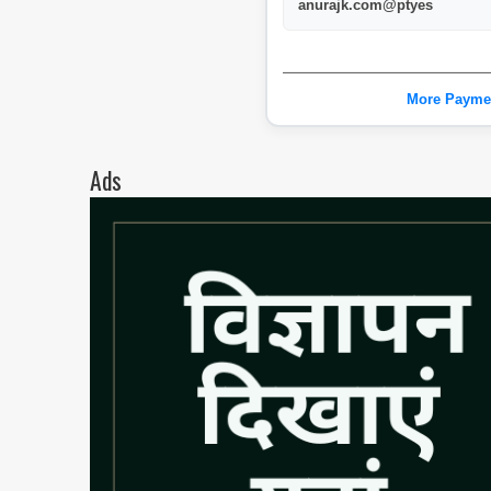
anurajk.com@ptyes
More Payme
Ads