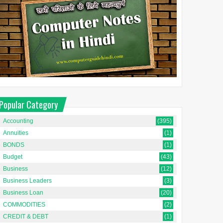
Popular Category
Accounting
(395)
Annuities
(1)
BONDS
(1)
Budget
(43)
Business
(12)
Business Leaders
(3)
Business Loan
(20)
COMMODITIES
(2)
CREDIT & DEBT
(1)