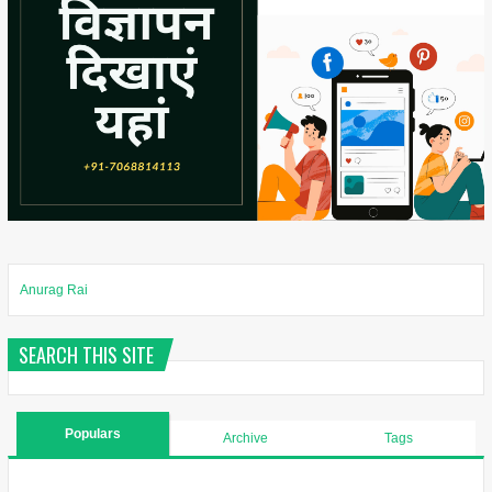
Anurag Rai
SEARCH THIS SITE
Populars
Archive
Tags