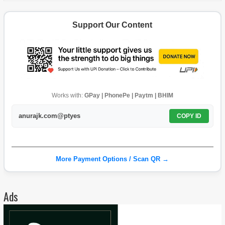
Support Our Content
Works with:
GPay | PhonePe | Paytm | BHIM
anurajk.com@ptyes
COPY ID
More Payment Options / Scan QR →
Ads