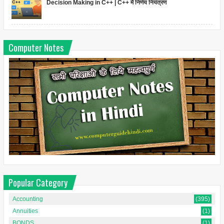
Decision Making in C++ | C++ में निर्णय नियंत्रण
Computer Notes
Popular Category
Accounting
(395)
Annuities
(1)
BONDS
(1)