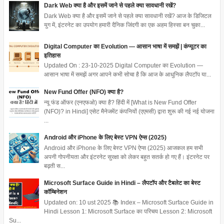
Dark Web क्या है और इसमें जाने से पहले क्या सावधानी रखें?
Dark Web क्या है और इसमें जाने से पहले क्या सावधानी रखें? आज के डिजिटल
युग में, इंटरनेट का उपयोग हमारी दैनिक जिंदगी का एक अहम हिस्सा बन चुका...
Digital Computer का Evolution — आसान भाषा में समझें | कंप्यूटर का
इतिहास
Updated On : 23-10-2025 Digital Computer का Evolution —
आसान भाषा में समझें अगर आपने कभी सोचा है कि आज के आधुनिक लैपटॉप या...
New Fund Offer (NFO) क्या है?
न्यू फंड ऑफर (एनएफओ) क्या है? हिंदी में [What is New Fund Offer
(NFO)? in Hindi] एसेट मैनेजमेंट कंपनियों (एएमसी) द्वारा शुरू की गई नई योजना
...
Android और iPhone के लिए बेस्ट VPN ऐप्स (2025)
Android और iPhone के लिए बेस्ट VPN ऐप्स (2025) आजकल हम सभी
अपनी गोपनीयता और इंटरनेट सुरक्षा को लेकर बहुत सतर्क हो गए हैं। इंटरनेट पर
बढ़ती स...
Microsoft Surface Guide in Hindi – लैपटॉप और टैबलेट का बेस्ट
कॉम्बिनेशन
Updated on: 10 ust 2025 📚 Index – Microsoft Surface Guide in
Hindi Lesson 1: Microsoft Surface का परिचय Lesson 2: Microsoft
Su...