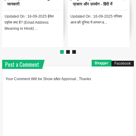
एन्कोडिंग का मतलब और उपयोग
Meaning in Hindi (YouTube
& Computer Example)
Updated On : 13-09-2025
{ "@context": "https://schema.org",
Encoding Meaning in Hindi |
"@type": "BlogPosting",
एन्कोडिंग का मतलब Encodin...
"headline": "थंबनेल ...
Post a Comment
Blogger
Facebook
Your Comment Will be Show after Approval , Thanks