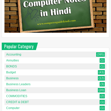
Popular Category
Accounting
(395)
Annuities
(1)
BONDS
(1)
Budget
(43)
Business
(12)
Business Leaders
(3)
Business Loan
(20)
COMMODITIES
(2)
CREDIT & DEBT
(1)
Computer
(1)