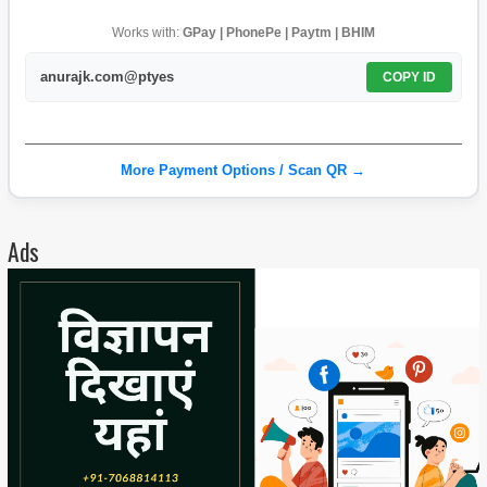
Works with:
GPay | PhonePe | Paytm | BHIM
anurajk.com@ptyes
COPY ID
More Payment Options / Scan QR →
Ads