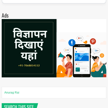
Ads
Anurag Rai
SEARCH THIS SITE