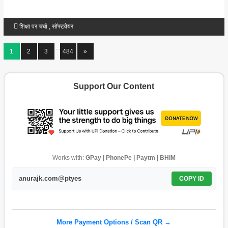
शिक्षा पर चर्चा
,
सॉफ्टवेयर
...
1
2
3
484
»
Support Our Content
Works with:
GPay | PhonePe | Paytm | BHIM
anurajk.com@ptyes
COPY ID
More Payment Options / Scan QR →