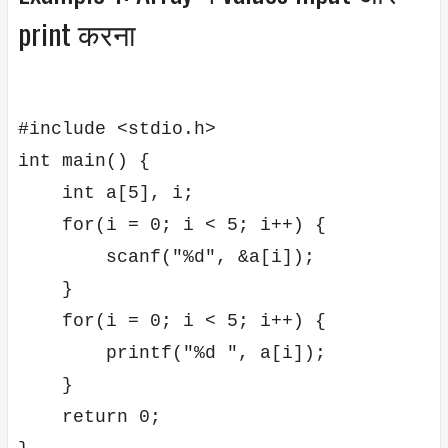
print करना
#include <stdio.h>

int main() {

    int a[5], i;

    for(i = 0; i < 5; i++) {

        scanf("%d", &a[i]);

    }

    for(i = 0; i < 5; i++) {

        printf("%d ", a[i]);

    }

    return 0;
