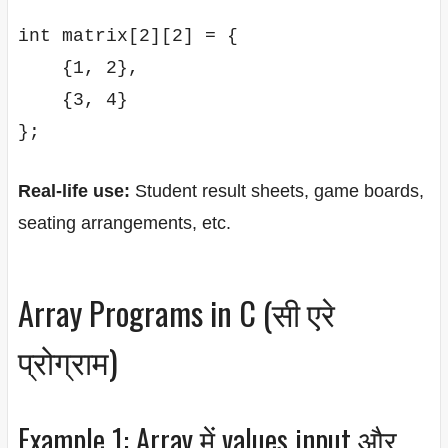
int matrix[2][2] = {

    {1, 2},

    {3, 4}

Real-life use:
Student result sheets, game boards,
seating arrangements, etc.
Array Programs in C (सी एरे
प्रोग्राम)
Example 1: Array में values input और