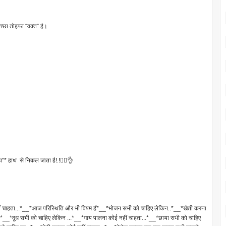
ोहफा “वक्त” है।
* हाथ से निकल जाता है!.!👌🏼👌
हीं चाहता...*__*आज परिस्थिति और भी विषम हैं*__*भोजन सभी को चाहिए लेकिन..*__*खेती करना
.*__*दूध सभी को चाहिए लेकिन ...*__*गाय पालना कोई नहीं चाहता...*__*छाया सभी को चाहिए