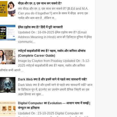
बीएड और एम .ए. एक साथ कर सकते है?
क्या बीएड और एम .ए. एक साथ कर सकते है? [B.Ed and M.A.
Can you do it together?] आज के समय में बीएड करना एक
नार्मल और आम बात है , लेकिन स...
ईमेल एड्रेस क्या है? हिंदी में पूरी जानकारी
Updated On : 16-09-2025 ईमेल एड्रेस क्या है? (Email
Address Meaning in Hindi) आज की डिजिटल दुनिया में ईमेल
communic...
स्पोर्ट्स साइकोलॉजी क्या है? महत्व, स्कोप और करियर ऑप्शंस
(Complete Career Guide)
Image by Clayton from Pixabay Updated On : 5-12-
2025 स्पोर्ट्स साइकोलॉजी क्या है? महत्व, स्कोप और करियर
ऑप्शंस कभी आपने ...
Dark Web क्या है और इसमें जाने से पहले क्या सावधानी रखें?
Dark Web क्या है और इसमें जाने से पहले क्या सावधानी रखें? आज
के डिजिटल युग में, इंटरनेट का उपयोग हमारी दैनिक जिंदगी का एक
अहम हिस्सा बन चुका...
Digital Computer का Evolution — आसान भाषा में समझें |
कंप्यूटर का इतिहास
Updated On : 23-10-2025 Digital Computer का