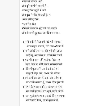
मय्यत मे जनाजा आगे
और दुनिया पीछे चलती है..
यानि दुनिया खुशी मे आगे
और दुख मे पीछे हो जाती है..!
अजब तेरी दुनिया
गज़ब तेरा खेल
मोमबत्ती जलाकर मुर्दों को याद करना
और मोमबत्ती बुझाकर जन्मदिन मनाना...
🔹नयी सदी से मिल रही, दर्द भरी सौगात!
बेटा कहता बाप से, तेरी क्या औकात!!
🔹पानी आँखों का मरा, मरी शर्म और लाज!
कहे बहू अब सास से, घर में मेरा राज!!
🔹भाई भी करता नहीं, भाई पर विश्वास!
बहन पराई हो गयी, साली खासमखास!!
🔹मंदिर में पूजा करें, घर में करें कलेश!
बापू तो बोझा लगे, पत्थर लगे गणेश!!
🔹बचे कहाँ अब शेष हैं, दया, धरम, ईमान!
पत्थर के भगवान हैं, पत्थर दिल इंसान!!
🔹पत्थर के भगवान को, लगते छप्पन भोग!
मर जाते फुटपाथ पर, भूखे, प्यासे लोग!!
🔹पहन मुखौटा धरम का, करते दिन भर पाप!
भंडारे करते फिरें, घर में भूखा बाप!