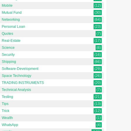
Mobile
(12)
Mutual Fund
(30)
Networking
(64)
Personal Loan
(23)
Quotes
(7)
Real-Estate
(17)
Science
(6)
Security
(16)
Shipping
(66)
Software-Development
(29)
Space Technology
(26)
TRADING INSTRUMENTS
(20)
Technical Analysis
(7)
Testing
(21)
Tips
(13)
Trick
(12)
Wealth
(1)
WhatsApp
(4)