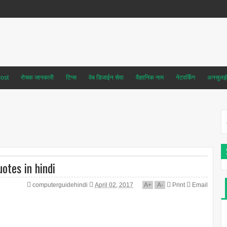
ost
रोचक जानकारी
टिप्स
वेब डिजाईन सेवा
वैज्ञानिक नाम
नेटवर्किंग
अनसुलझे 
otes in hindi
computerguidehindi
April 02, 2017
A
+
A
-
Print
Email