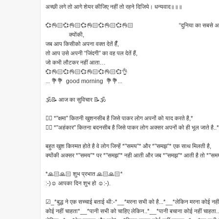
अच्छी लगे तो आगे शेयर कीजिए नहीं तो रहने दिजिये। धन्यवाद॥॥॥
💞👌🏻💞👌🏻💞👌🏻💞👌🏻💞👌🏻 “दुनिया का सबसे अच्छा त
क्योंकी,
जब आप किसीको अपना वक्त देतें हैँ,
तो आप उसे अपनी “जिंदगी” का वह पल देतें हैं,
जो कभी लौटकर नहीं आता…
💞👌🏻💞👌🏻💞👌🏻💞👌🏻💞👌
... 💐💐 good morning 💐💐...
🕉📝 आज का सुविचार 📝🕉
👉🏻 *"क्षमा" कितनी खुशनसीब है जिसे पाकर लोग अपनों को याद करते है,*
👉🏻 *"अहंकार" कितना बदनसीब है जिसे पाकर लोग अक्सर अपनों को ही भूल जाते है..*
बहुत खुश किस्मत होते है वे लोग जिन्हें *"समय"* और *"समझ"* एक साथ मिलती है,
क्योंकी अक्सर *"समय"* पर *"समझ"* नही आती और जब *"समझ"* आती है तो *"समय"
*🙏🏻🙏🏻 शुभ प्रभात 🙏🏻🙏🏻*
:-)☺ आपका दिन शुभ हो ☺:-).
☑_*बुद्ध ने एक सच्चाई बताई थी:-*__*मरना सभी को है...*__*लेकिन मरना कोई न
कोई नहीं चाहता*__*पानी सभी को चाहिए लेकिन..*__*पानी बचाना कोई नहीं चाहता.