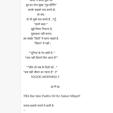
किसी ने हमसे पूछा कि
तुम हर-रोज सुबह "गुड मॉर्निंग"
करके सबको याद करते हो,
तो क्या
वो भी तुम्हे याद करते हैं...?☝
*हमने कहाः*
मुझे रिश्ता निभाना है,
मुकाबला नहीं करना..
हम सबके "दिलों" में रहना चाहते हैं,
"दिमाग" में नहीं।
*"दुनियां के रेन बसेरे में..*
*पता नही कितने दिन रहना है"*
*"जीत लो सब के दिलो को...*
*बस यही जीवन का गहना है"..!!*
‼GOOD MORNING ‼
🙏🌹🙏
!!!Ek Bar Isko Padho Dil Ko Sakun Milga!!!
पायल हज़ारो रूपये में आती है
~