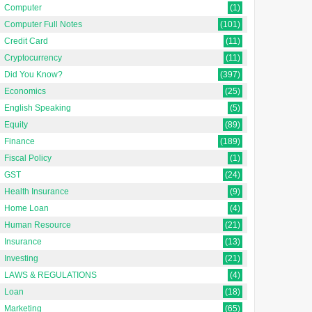
Computer
(1)
Computer Full Notes
(101)
Credit Card
(11)
Cryptocurrency
(11)
Did You Know?
(397)
Economics
(25)
English Speaking
(5)
Equity
(89)
Finance
(189)
Fiscal Policy
(1)
GST
(24)
Health Insurance
(9)
Home Loan
(4)
Human Resource
(21)
Insurance
(13)
Investing
(21)
LAWS & REGULATIONS
(4)
Loan
(18)
Marketing
(65)