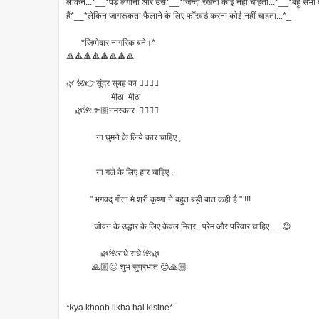
लेकिन...*__*पेड़ लगाना और उसे*__*जिन्दा रखना कोई नहीं चाहता...*__*बहु सभी 
हैं*__*लेकिन जागरूकता फैलाने के लिए फॉरवर्ड करना कोई नहीं चाहता...*_
*जिम्मेदार नागरिक बने।*
🔺🔺🔺🔺🔺🔺🔺🔺
🌿 🌺👉सुंदर सुबह का 👈🏽🌺🌿
मीठा मीठा
🌿🌺👉🏼नमस्कार..👈🏽🌺🌿
ना घुमने के लिये कार चाहिए ,
ना गले के लिए हार चाहिए ,
" भगवद् गीता मे श्री कृष्णा ने बहुत बड़ी बात कही है " !!!
जीवन के उद्धार के लिए केवल मित्र , प्रेम और परिवार चाहिए..... 😊
🌿🌺राधे राधे 🌺🌿
🙏🏼😊 शुभ सुप्रभात 😊🙏🏼
*kya khoob likha hai kisine*