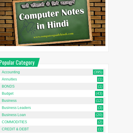
Popular Category
Accounting
(395)
Annuities
(1)
BONDS
(1)
Budget
(43)
Business
(12)
Business Leaders
(3)
Business Loan
(20)
COMMODITIES
(2)
CREDIT & DEBT
(1)