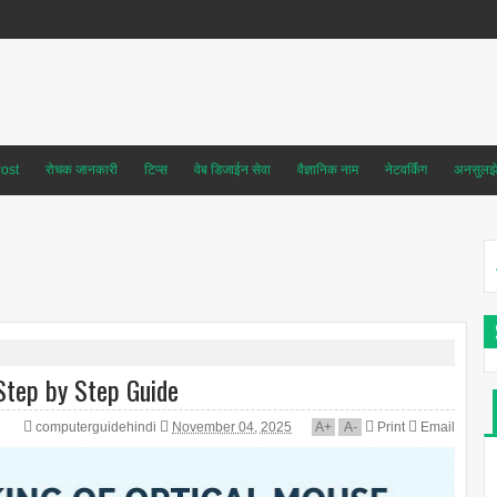
ost
रोचक जानकारी
टिप्स
वेब डिजाईन सेवा
वैज्ञानिक नाम
नेटवर्किंग
अनसुलझे 
Step by Step Guide
computerguidehindi
November 04, 2025
A
+
A
-
Print
Email