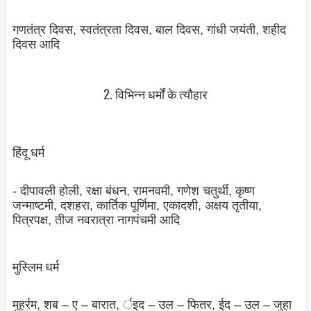
गणतंत्र दिवस, स्‍वतंत्रता दिवस, बाल दिवस, गांधी जयंती, शहीद
दिवस आदि
2. विभिन्‍न धर्मों के त्‍यौहार
हिंदू धर्म
- दीपावली होली, रक्षा बंधन, रामनवमी, गणेश चतुर्थी, कृष्‍ण
जन्‍माष्‍टमी, दशहरा, कार्तिक पूर्णिमा, एकादशी, अक्षय तृतीया,
पित्रपक्ष, तीज नवरात्रा नागपंचमी आदि
मुस्लिम धर्म
मुहर्रम, शब – ए – बारात, र्इद – उल – फितर, ईद – उल – जुहा