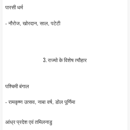
पारसी धर्म
- नौरोज, खोरदान, साल, पटेटी
3. राज्‍यो के विशेष त्‍यौहार
पश्चिमी बंगाल
- रामकृष्‍ण उत्‍सव, नाबा वर्ष, डोल पूर्णिमा
आंध्र प्रदेश एवं तमिलनाडु