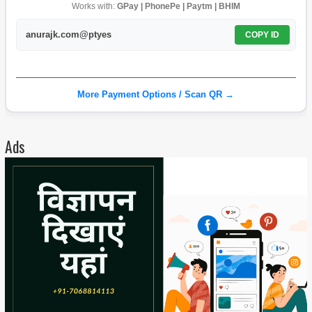
Works with:
GPay | PhonePe | Paytm | BHIM
anurajk.com@ptyes
COPY ID
More Payment Options / Scan QR →
Ads