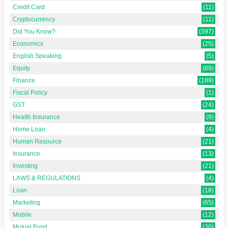
Credit Card
(11)
Cryptocurrency
(11)
Did You Know?
(397)
Economics
(25)
English Speaking
(5)
Equity
(89)
Finance
(189)
Fiscal Policy
(1)
GST
(24)
Health Insurance
(9)
Home Loan
(4)
Human Resource
(21)
Insurance
(13)
Investing
(21)
LAWS & REGULATIONS
(4)
Loan
(18)
Marketing
(65)
Mobile
(12)
Mutual Fund
(30)