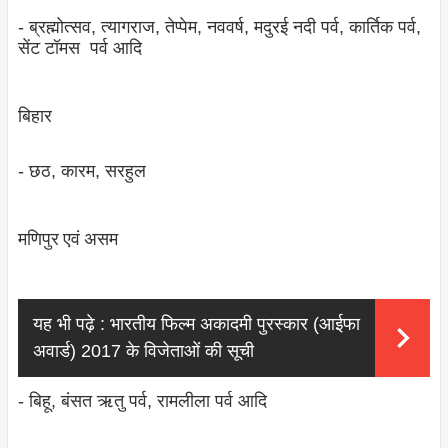
- ब्रह्मोत्‍सव, त्‍यागराज, तेप्‍पेम, नववर्ष, मदुरई नदी पर्व, कार्तिक पर्व,
सेंट टॉमस पर्व आदि
बिहार
- छठ, कारम, सरहुल
मणिपुर एवं असम
यह भी पढ़े :
भारतीय फिल्म अकादमी पुरस्कार (आईफा
अवार्ड) 2017 के विजेताओं की सूची
- बिहू, बंसत ऋतु पर्व, रामलीला पर्व आदि