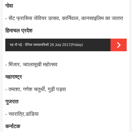
गोवा
- सेंट फ्रासिस जेवियर उत्‍सव, कार्निवाल, कानसाइलिम का जातरा
हिमाचल प्रदेश
यह भी पढ़े :
दैनिक समसामयिकी 28 July 2017(Friday)
- मिंजार, ज्‍वालामूखी महोत्‍सव
महाराष्‍ट्र
- तमाशा, गणेश चतुर्थी, गुड़ी पड़वा
गुजरात
- नवरात्रि,डांडिया
कर्नाटक