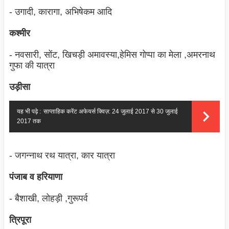
- उगादी, कारागा, अभिषेकम आदि
कश्‍मीर
- नवसारी, सोंट, खिचड़ी अमावस्‍या,हेमिस गोप्पा का मेला ,अमरनाथ
गुफा की यात्रा
उड़ीसा
यह भी पढ़े :
साप्ताहिक करेंट अफेयर्स क्विज़: 24 जुलाई 2017 से 30 जुलाई
2017 तक
- जगन्‍नाथ रथ यात्रा, कार यात्रा
पंजाब व हरियाणा
- बैशाखी, लोहड़ी ,गुरूपर्व
त्रिपूरा