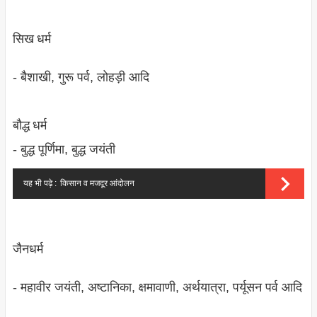
सिख धर्म
- बैशाखी, गुरू पर्व, लोहड़ी आदि
बौद्ध धर्म
- बुद्ध पूर्णिमा, बुद्ध जयंती
यह भी पढ़े :
किसान व मजदूर आंदोलन
जैनधर्म
- महावीर जयंती, अष्‍टानिका, क्षमावाणी, अर्थयात्रा, पर्यूसन पर्व आदि