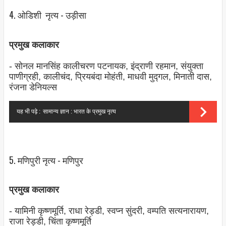
4. ओडिशी नृत्‍य - उड़ीसा
प्रमुख कलाकार
- सोनल मानसिंह कालीचरण पटनायक, इंद्राणी रहमान, संयुक्‍ता
पाणीग्रही, कालीचंद, प्रियबंदा मोहंती, माधवी मुद्गल, मिनाती दास,
रंजना डेनियल्स
यह भी पढ़े :
सामान्य ज्ञान : भारत के प्रमुख नृत्य
5. मणिपुरी नृत्‍य - मणिपुर
प्रमुख कलाकार
- यामिनी कृष्‍णमूर्ति, राधा रेड्डी, स्‍वप्‍न सुंदरी, वम्‍पति सत्‍यनारायण,
राजा रेड्डी, चिंता कृष्‍णमूर्ति