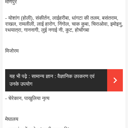
मणिपुर
- योशांग (होली), संकीर्तन, लाईहरीबा, धांगटा की तलम, बसंतराम,
राखल, रामलीली, लाई हारोग, निंगोल, चाक कुबा, चिराओवा, इमोइनु,
रथयात्रा, गाननागी, लुई नगाई नी, कुट, होचोंगबा
मिजोरम
यह भी पढ़े :
सामान्य ज्ञान : वैज्ञानिक उपकरण एवं
उनके उपयोग
- चेरेकान, पाखुलिया नृत्‍य
मेघालय