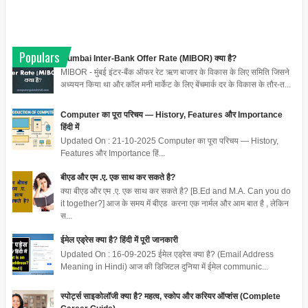
Populars
Mumbai Inter-Bank Offer Rate (MIBOR) क्या है?
MIBOR - मुंबई इंटर-बैंक ऑफर रेट ऋण बाजार के विकास के लिए समिति जिसने
अध्ययन किया था और कॉल मनी मार्केट के लिए बेंचमार्क दर के विकास के तौर-त...
Computer का पूरा परिचय — History, Features और Importance
हिंदी में
Updated On : 21-10-2025 Computer का पूरा परिचय — History,
Features और Importance हिं...
बीएड और एम .ए. एक साथ कर सकते है?
क्या बीएड और एम .ए. एक साथ कर सकते है? [B.Ed and M.A. Can you do
it together?] आज के समय में बीएड करना एक नार्मल और आम बात है , लेकिन
स...
ईमेल एड्रेस क्या है? हिंदी में पूरी जानकारी
Updated On : 16-09-2025 ईमेल एड्रेस क्या है? (Email Address
Meaning in Hindi) आज की डिजिटल दुनिया में ईमेल communic...
स्पोर्ट्स साइकोलॉजी क्या है? महत्व, स्कोप और करियर ऑप्शंस (Complete