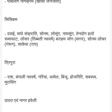
- पाबलांग नोंगक्रेम (खासी जनजाति)
सिक्किम
- दसई, माघे संक्राति, सोनम, लोसूंग, नामसूंग, तेनदोग हलो
रूमाफाट, लोसर (तिब्‍बती नववर्ष) बराहम जोग (मागर), सोनम लोचर
(गंरूग), साकेवा (राय)
त्रिपुरा
- राश, बंगाली नववर्ष, गरिया, धामेल, बिजू, होजगिरि, सबरूम,
मुरासिंग
दादरा एवं नागर हवेली