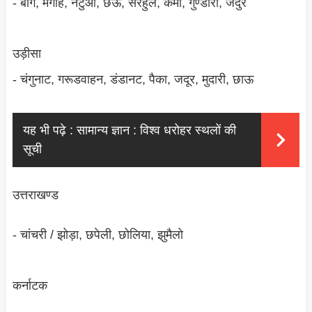
- बौंग, मगाह, नटुआ, छऊ, सरहुल, कर्मा, गुण्‍डारी, जदुर
उड़ीसा
- चंगुनाट, गरूडवाहन, डंडानट, पैका, जदूर, मुदारी, छाऊ
यह भी पढ़े :
सामान्य ज्ञान : विश्व धरोहर स्थलों की
सूची
उत्तराखण्‍ड
- चांचरी / झोड़ा, छपेली, छोलिया, झुमैलो
कर्नाटक