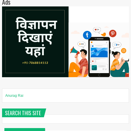
Ads
Anurag Rai
SEARCH THIS SITE