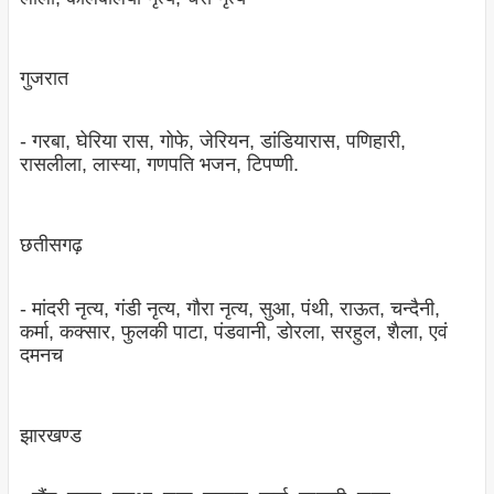
गुजरात
- गरबा, घेरिया रास, गोफे, जेरियन, डांडियारास, पणिहारी,
रासलीला, लास्‍या, गणपति भजन, टिपप्‍णी.
छतीसगढ़
- मांदरी नृत्‍य, गंडी नृत्‍य, गौरा नृत्‍य, सुआ, पंथी, राऊत, चन्‍दैनी,
कर्मा, कक्‍सार, फुलकी पाटा, पंडवानी, डोरला, सरहुल, शैला, एवं
दमनच
झारखण्‍ड