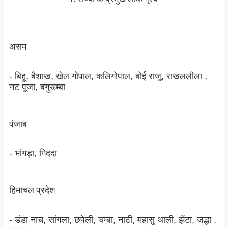
असम
- बिहू, बैशाख, खेल गोपाल, कलिगोपाल, बोई राजू, राखललीला ,
नट पूजा, बगुरूम्‍बा
पंजाब
- भांगड़ा, गिददा
हिमाचल प्रदेश
- डंडा नाच, सांगला, छपेली, चम्‍बा, नाटी, महासु थाली, झेंटा, जद्धा ,