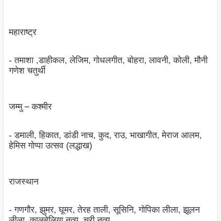
महाराष्‍ट्र
- तमाशा ,डाहीकल, लेजिम, गोधलगीत, बोहरा, लावनी, कोली, मौनी
गणेश चतुर्थी
जम्‍मु – कश्‍मीर
- डमाली, हिकात, डांडी नाच, कुद, राउ, भाखागीत, मेराज आलम,
हेमिस गोप्‍पा उत्‍सव (लद्धाख)
राजस्‍थान
- गणगौर, झुमर, घूमर, तेरह ताली, सूसिनि, गोपिका लीला, झूलन
लीला, कालबेलिया नृत्‍य, चरी नृत्‍य