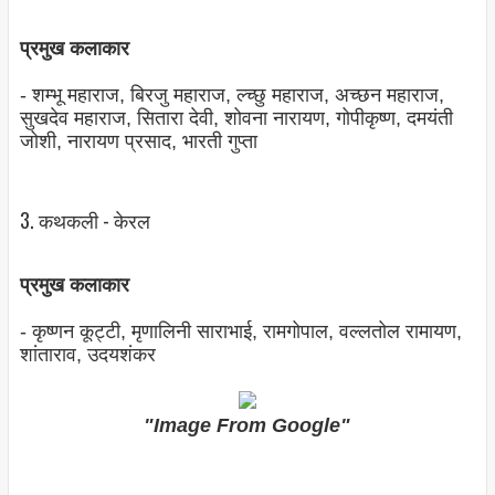
प्रमुख कलाकार
- शम्‍भू महाराज, बिरजु महाराज, ल्‍च्‍छु महाराज, अच्‍छन महाराज,
सुखदेव महाराज, सितारा देवी, शोवना नारायण, गोपीकृष्‍ण, दमयंती
जोशी, नारायण प्रसाद, भारती गुप्‍ता
3. कथकली - केरल
प्रमुख कलाकार
- कृष्‍णन कूट्टी, मृणालिनी साराभाई, रामगोपाल, वल्‍लतोल रामायण,
शांताराव, उदयशंकर
"Image From Google"