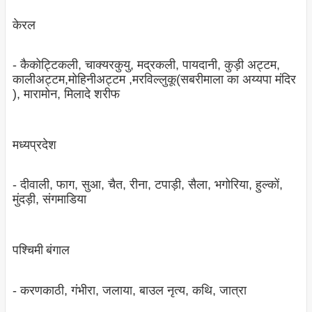
केरल
- कैकोट्टिकली, चाक्‍यरकुयु, मद्रकली, पायदानी, कुड़ी अट्टम,
कालीअट्टम,मोहिनीअट्टम ,मरविल्लुकू(सबरीमाला का अय्यपा मंदिर
), मारामोन, मिलादे शरीफ
मध्‍यप्रदेश
- दीवाली, फाग, सुआ, चैत, रीना, टपाड़ी, सैला, भगोरिया, हुल्‍कों,
मुंदड़ी, संगमाडिया
पश्चिमी बंगाल
- करणकाठी, गंभीरा, जलाया, बाउल नृत्‍य, कथि, जात्रा