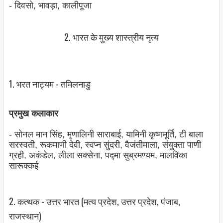
- दिवसो, भावड़ा, कालीपूजा
2. भारत के मुख्‍य शास्‍त्रीय नृत्‍य
1. भरत नाट्यम - तमिलनाडु
प्रमुख कलाकार
- सोनल मान सिंह, मृणालिनी साराबाई, यामिनी कृष्‍णमूर्ति, टी बाला
सरस्‍वती, रूकमाणी देवी, स्‍वप्‍न सुंदरी, वैजंतीमाला, संयुक्‍ता पाणी
ग्रही, अकंडेल, लीला सक्‍सेना, पद्मा सुब्रमण्‍यम, मालविका
सारूक्कई
2. कत्‍थक - उत्तर भारत (मत्‍य प्रदेश, उत्तर प्रदेश, पंजाब,
राजस्‍थान)