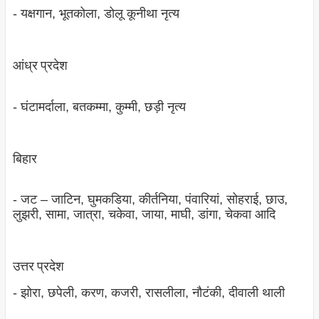
- यक्षगान, भूतकोला, डोलू कूनीथा नृत्‍य
आंध्र प्रदेश
- घंटामर्दाला, बतकम्‍मा, कुम्‍मी, छड़ी नृत्‍य
बिहार
- जट – जाटिन, घुमकडिया, कीर्तनिया, पंवारियां, सोहराई, छाउ,
लुझरी, सामा, जात्रा, चकेवा, जाया, माघी, डांगा, चेकवा आदि
उत्तर प्रदेश
- झोरा, छपेली, करण, कजरी, रासलीला, नौटंकी, दीवाली थाली