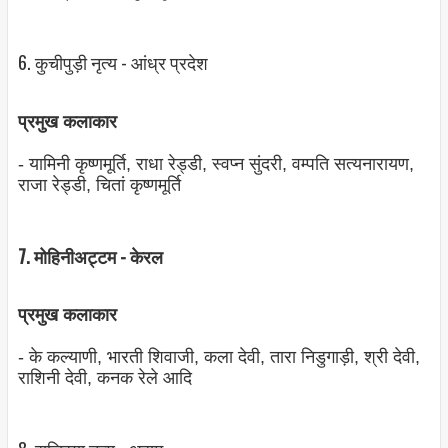
6. कुचीपुड़ी नृत्‍य - आंध्र प्रदेश
प्रमुख कलाकार
- यामिनी कृष्‍णमूर्ति, राधा रेड्डी, स्‍वप्‍न सुंदरी, वम्‍पति सत्‍यनारायण,
राजा रेड्डी, चितां कृष्‍णमूर्ति
7. मोहिनीअट्टम - केरल
प्रमुख कलाकार
- के कल्‍याणी, भारती शिवाजी, कला देवी, तारा निडुगाड़ी, श्री देवी,
राशिनी देवी, कनक रेले आदि