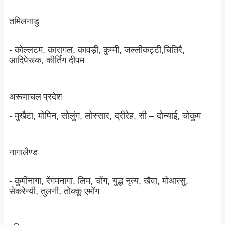
तमिलनाडु
- कोल्‍लटम, कारागल, कावड़ी, कुम्‍मी, जल्‍लीकट्टी,चितिरै,
आदिपेरूक, कीर्तिग दीपम
अरूणाचल प्रदेश
- मुखैटा, मोपिन, सोलुंग, लोस्‍सार, द्रीरेह, सी – दोन्‍याई, चोकुम
नागालैण्‍ड
- कुमीनागा, रेंगमनागा, लिम, चोंग, युद्ध नृत्‍य, खैवा, मोआत्‍सु,
सेकरेन्‍यी, तुलनी, तोक्‍कू एमोंग