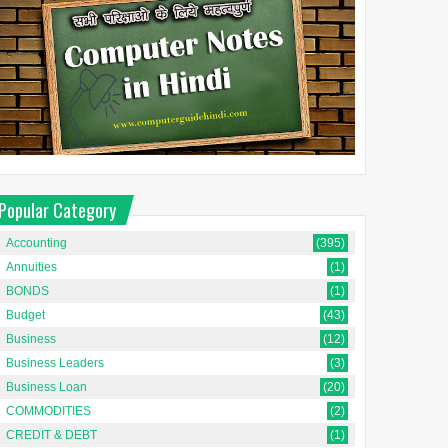
Popular Category
Accounting
(395)
Annuities
(1)
BONDS
(1)
Budget
(43)
Business
(12)
Business Leaders
(3)
Business Loan
(20)
COMMODITIES
(2)
CREDIT & DEBT
(1)