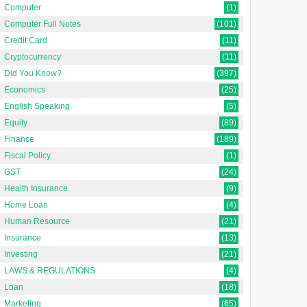
Computer
(1)
Computer Full Notes
(101)
Credit Card
(11)
Cryptocurrency
(11)
Did You Know?
(397)
Economics
(25)
English Speaking
(5)
Equity
(89)
Finance
(189)
Fiscal Policy
(1)
GST
(24)
Health Insurance
(9)
Home Loan
(4)
Human Resource
(21)
Insurance
(13)
Investing
(21)
LAWS & REGULATIONS
(4)
Loan
(18)
Marketing
(65)