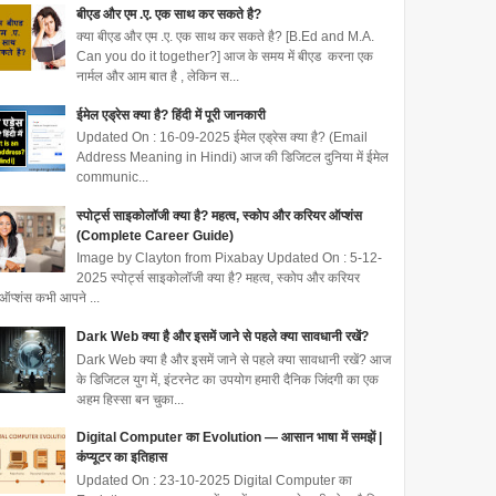
बीएड और एम .ए. एक साथ कर सकते है?
क्या बीएड और एम .ए. एक साथ कर सकते है? [B.Ed and M.A.
Can you do it together?] आज के समय में बीएड करना एक
नार्मल और आम बात है , लेकिन स...
ईमेल एड्रेस क्या है? हिंदी में पूरी जानकारी
Updated On : 16-09-2025 ईमेल एड्रेस क्या है? (Email
Address Meaning in Hindi) आज की डिजिटल दुनिया में ईमेल
communic...
स्पोर्ट्स साइकोलॉजी क्या है? महत्व, स्कोप और करियर ऑप्शंस
(Complete Career Guide)
Image by Clayton from Pixabay Updated On : 5-12-
2025 स्पोर्ट्स साइकोलॉजी क्या है? महत्व, स्कोप और करियर
ऑप्शंस कभी आपने ...
Dark Web क्या है और इसमें जाने से पहले क्या सावधानी रखें?
Dark Web क्या है और इसमें जाने से पहले क्या सावधानी रखें? आज
के डिजिटल युग में, इंटरनेट का उपयोग हमारी दैनिक जिंदगी का एक
अहम हिस्सा बन चुका...
Digital Computer का Evolution — आसान भाषा में समझें |
कंप्यूटर का इतिहास
Updated On : 23-10-2025 Digital Computer का