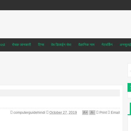
ost
रोचक जानकारी
टिप्स
वेब डिजाईन सेवा
वैज्ञानिक नाम
नेटवर्किंग
अनसुलझे 
computerguidehindi
October 27, 2019
A
+
A
-
Print
Email