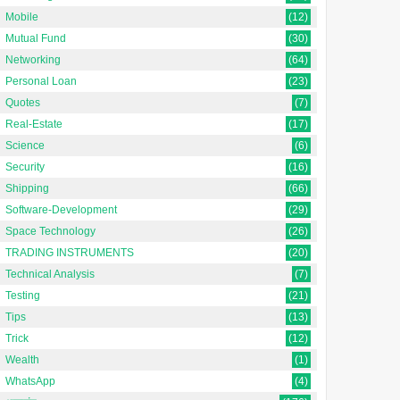
Mobile
(12)
Mutual Fund
(30)
Networking
(64)
Personal Loan
(23)
Quotes
(7)
Real-Estate
(17)
Science
(6)
Security
(16)
Shipping
(66)
Software-Development
(29)
Space Technology
(26)
TRADING INSTRUMENTS
(20)
Technical Analysis
(7)
Testing
(21)
Tips
(13)
Trick
(12)
Wealth
(1)
WhatsApp
(4)