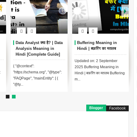
Data Analyst क्या है? | Data
Buffering Meaning in
Analysis Meaning in
Hindi | बफ़रिंग का मतलब
Hindi [Complete Guide]
Updated on: 2 September
{ "@context":
2025 Buffering Meaning in
:
"https://schema.org", "@type":
Hindi | बफ़रिंग का मतलब Buffering
"FAQPage", "mainEntity": [ {
m...
"@ty...
Blogger
Facebook