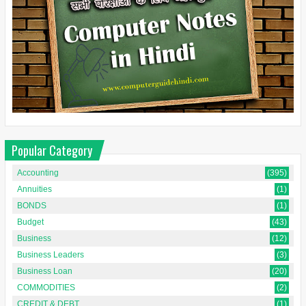
Popular Category
Accounting
(395)
Annuities
(1)
BONDS
(1)
Budget
(43)
Business
(12)
Business Leaders
(3)
Business Loan
(20)
COMMODITIES
(2)
CREDIT & DEBT
(1)