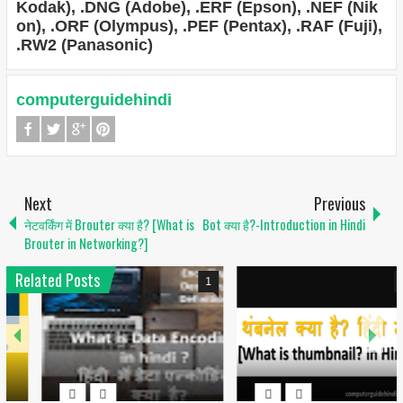
Kodak), .DNG (Adobe), .ERF (Epson), .NEF (Nik
on), .ORF (Olympus), .PEF (Pentax), .RAF (Fuji),
.RW2 (Panasonic)
computerguidehindi
Next
Previous
नेटवर्किंग में Brouter क्या है? [What is
Bot क्या है?-Introduction in Hindi
Brouter in Networking?]
Related Posts
1
6