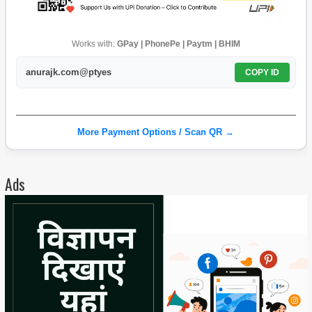
Works with:
GPay | PhonePe | Paytm | BHIM
anurajk.com@ptyes
COPY ID
More Payment Options / Scan QR →
Ads