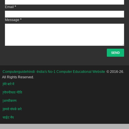
Email
*
Message
*
Computerguidehindi -India's No-1 Computer Educational Website
© 2016-26.
All Rights Reserved.
|मेरे बारे में
|गोपनीयता नीति
|अस्वीकरण
|हमसे संपर्क करे
साईट मैप