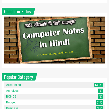
Computer Notes
Popular Category
Accounting
(395)
Annuities
(1)
BONDS
(1)
Budget
(43)
Business
(12)