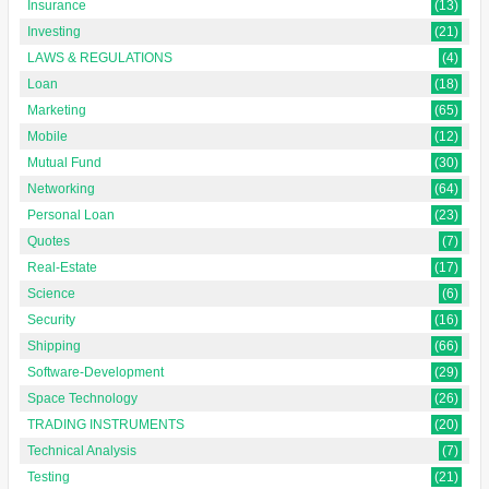
Insurance
(13)
Investing
(21)
LAWS & REGULATIONS
(4)
Loan
(18)
Marketing
(65)
Mobile
(12)
Mutual Fund
(30)
Networking
(64)
Personal Loan
(23)
Quotes
(7)
Real-Estate
(17)
Science
(6)
Security
(16)
Shipping
(66)
Software-Development
(29)
Space Technology
(26)
TRADING INSTRUMENTS
(20)
Technical Analysis
(7)
Testing
(21)