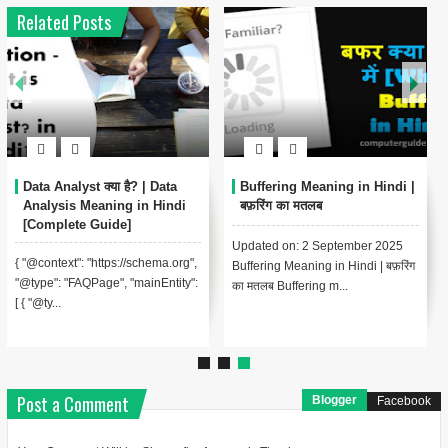
Related Posts
Data Analyst क्या है? | Data
Buffering Meaning in Hindi |
Analysis Meaning in Hindi
बफ़रिंग का मतलब
[Complete Guide]
Updated on: 2 September 2025
{ "@context": "https://schema.org",
Buffering Meaning in Hindi | बफ़रिंग
"@type": "FAQPage", "mainEntity":
का मतलब Buffering m...
[ { "@ty...
Post a Comment
Blogger
Facebook