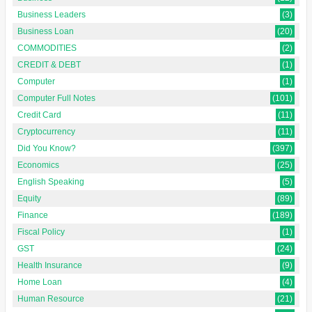
Business Leaders
(3)
Business Loan
(20)
COMMODITIES
(2)
CREDIT & DEBT
(1)
Computer
(1)
Computer Full Notes
(101)
Credit Card
(11)
Cryptocurrency
(11)
Did You Know?
(397)
Economics
(25)
English Speaking
(5)
Equity
(89)
Finance
(189)
Fiscal Policy
(1)
GST
(24)
Health Insurance
(9)
Home Loan
(4)
Human Resource
(21)