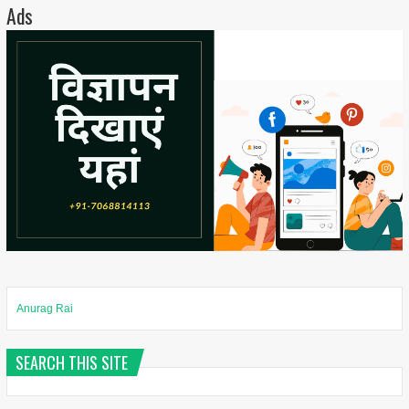
Ads
Anurag Rai
SEARCH THIS SITE