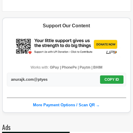
Support Our Content
Works with:
GPay | PhonePe | Paytm | BHIM
anurajk.com@ptyes
COPY ID
More Payment Options / Scan QR →
Ads