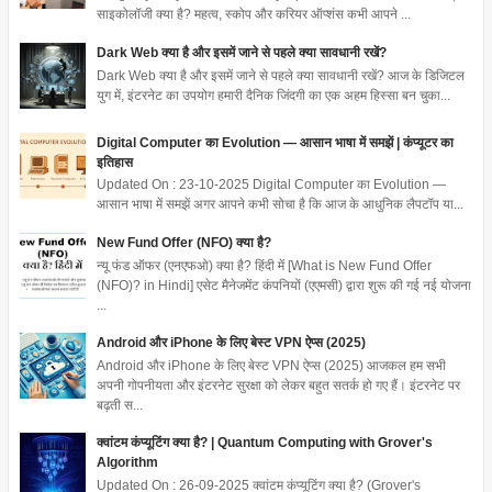
साइकोलॉजी क्या है? महत्व, स्कोप और करियर ऑप्शंस कभी आपने ...
Dark Web क्या है और इसमें जाने से पहले क्या सावधानी रखें?
Dark Web क्या है और इसमें जाने से पहले क्या सावधानी रखें? आज के डिजिटल
युग में, इंटरनेट का उपयोग हमारी दैनिक जिंदगी का एक अहम हिस्सा बन चुका...
Digital Computer का Evolution — आसान भाषा में समझें | कंप्यूटर का
इतिहास
Updated On : 23-10-2025 Digital Computer का Evolution —
आसान भाषा में समझें अगर आपने कभी सोचा है कि आज के आधुनिक लैपटॉप या...
New Fund Offer (NFO) क्या है?
न्यू फंड ऑफर (एनएफओ) क्या है? हिंदी में [What is New Fund Offer
(NFO)? in Hindi] एसेट मैनेजमेंट कंपनियों (एएमसी) द्वारा शुरू की गई नई योजना
...
Android और iPhone के लिए बेस्ट VPN ऐप्स (2025)
Android और iPhone के लिए बेस्ट VPN ऐप्स (2025) आजकल हम सभी
अपनी गोपनीयता और इंटरनेट सुरक्षा को लेकर बहुत सतर्क हो गए हैं। इंटरनेट पर
बढ़ती स...
क्वांटम कंप्यूटिंग क्या है? | Quantum Computing with Grover's
Algorithm
Updated On : 26-09-2025 क्वांटम कंप्यूटिंग क्या है? (Grover's