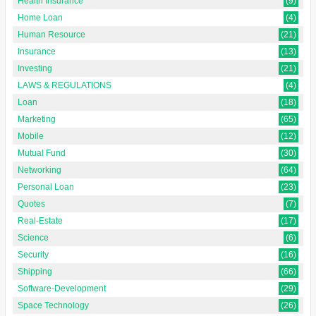
Health Insurance
(9)
Home Loan
(4)
Human Resource
(21)
Insurance
(13)
Investing
(21)
LAWS & REGULATIONS
(4)
Loan
(18)
Marketing
(65)
Mobile
(12)
Mutual Fund
(30)
Networking
(64)
Personal Loan
(23)
Quotes
(7)
Real-Estate
(17)
Science
(6)
Security
(16)
Shipping
(66)
Software-Development
(29)
Space Technology
(26)