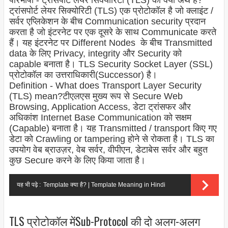
परिभाषा - ट्रांसपोर्ट लेयर सिक्योरिटी (TLS) का क्या अर्थ है?
ट्रांसपोर्ट लेयर सिक्योरिटी (TLS) एक प्रोटोकॉल है जो क्लाइंट /
सर्वर एप्लिकेशन के बीच Communication security प्रदान
करता है जो इंटरनेट पर एक दूसरे के साथ Communicate करते
हैं। यह इंटरनेट पर Different Nodes के बीच Transmitted
data के लिए Privacy, integrity और Security को
capable बनाता है। TLS Security Socket Layer (SSL)
प्रोटोकॉल का उत्तराधिकारी(Successor
) है।
Definition - What does Transport Layer Security
(TLS) mean?
टीएलएस मुख्य रूप से Secure Web
Browsing, Application Access, डेटा ट्रांसफर और
अधिकांश Internet Base Communication को सक्षम
(Capable) बनाता है। यह Transmitted / transport किए गए
डेटा को Crawling or tampering होने से रोकता है। TLS का
उपयोग वेब ब्राउज़र, वेब सर्वर, वीपीएन, डेटाबेस सर्वर और बहुत
कुछ Secure करने के लिए किया जाता है।
यह भी पढ़े :
Template क्या है? | Template Meaning in Hindi
TLS प्रोटोकॉल मेंSub-Protocol की दो अलग-अलग