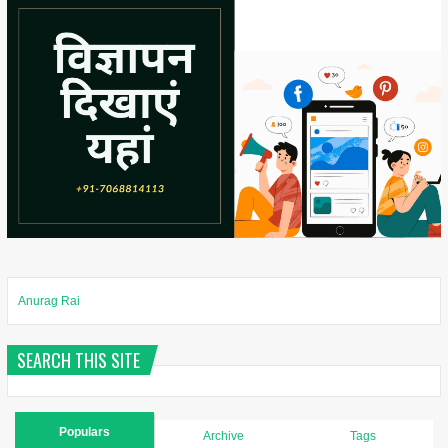
Anurag Rai
SEARCH THIS SITE
Populars
Archive
Tags